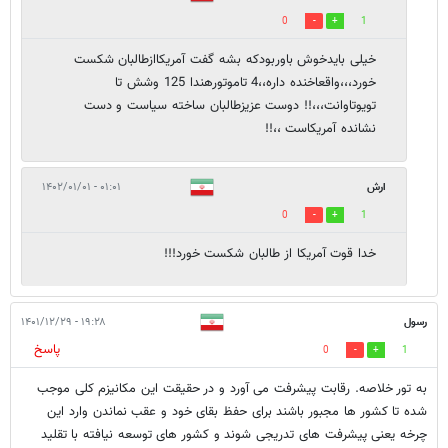
0
1
خیلی بایدخوش باوربودکه بشه گفت آمریکاازطالبان شکست
خورد،،،واقعاخنده داره،،4 تاموتورهندا 125 وشش تا
تویوتاوانت،،،!! دوست عزیزطالبان ساخته سیاست و دست
نشانده آمریکاست ،،!!
ارش
۰۱:۰۱ - ۱۴۰۲/۰۱/۰۱
0
1
خدا قوت آمریکا از طالبان شکست خورد!!!
رسول
۱۹:۲۸ - ۱۴۰۱/۱۲/۲۹
پاسخ
0
1
به تور خلاصه. رقابت پیشرفت می آورد و در حقیقت این مکانیزم کلی موجب
شده تا کشور ها مجبور باشند برای حفظ بقای خود و عقب نماندن وارد این
چرخه یعنی پیشرفت های تدریجی شوند و کشور های توسعه نیافته با تقلید