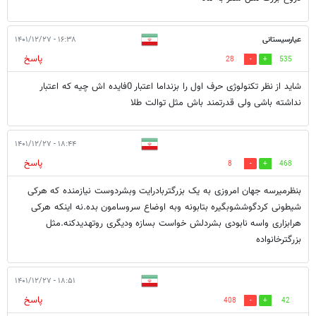
عیارسیستانی
۱۶:۳۸ - ۱۴۰۱/۱۲/۲۷
پاسخ
28
535
شاید از نظر تکنولوژی حرف اول را بزنداما اعتبار 0فایده اش چیه که اعتبار
نداشته باشی ولی قدرتمند باش مثل توالت طلا
۱۸:۴۴ - ۱۴۰۱/۱۲/۲۷
پاسخ
8
468
بنظرمیرسه جهان امروزی به یک بزرگتربادرایت وبشردوست نیازمنده که هرکی
شیطونی کردگوششوبگیره بتابونه وبه اوضاع سروسامون بده.نه اینکه هرکی
هرابزاری واسه نابودی بشردلش خواست بسازه ودیگری روتهدیدکنه.مثل
بزرگترخانواده
۱۸:۵۱ - ۱۴۰۱/۱۲/۲۷
پاسخ
408
42