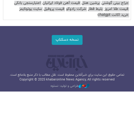
جراح بینی گوشتی
پرشین هتل
قیمت آهن فولاد ایرانیان
اعتبارسنجی بانکی
قیمت طلا امروز
بلیط قطار
شرکت رادوکو
قیمت پروفیل
سایت یوتوتایمز
خرید اکانت chatgpt
نسخه دسکتاپ
تمامی حقوق این سایت برای خبرآنلاین محفوظ است. نقل مطالب با ذکر منبع بلامانع است.
Copyright © 2025 khabaronline News Agancy, All rights reserved
طراحی و تولید: نستوه