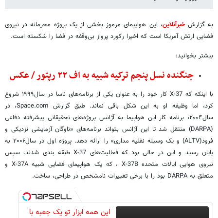
به گزارش
خبرآنلاین
، این هواپیمای مرموز بخشی از یک پروژه محرمانه در نیروی
فضایی ارتش آمریکا است که اخیرا رکورد پرواز بی‌وقفه در فضا را شکسته است.
بیشتر بخوانید:
جنگنده نسل پنجم ترکیه شبیه به اف ۲۲ رپتور / عکس
با اینکه که X-37 کار خود را به عنوان یکی از برنامه‌های ناسا در سال۱۹۹۹ شروع
کرد، اما وظیفه او به این شکل باقی نماند. طبق گزارش Space.com، در
سال۲۰۰۴، برنامه کار این هواپیما به آژانس پروژه‌های تحقیقاتی پیشرفته دفاعی
(DARPA) منتقل شد تا این آژانس بتواند برنامه‌های «ناوگان آزمایشی نزدیکی و
فرود(ALTV) و یک وسیله نقلیه مداری» را ارائه دهد. پروژه اول در سال۲۰۰۶ به
پایان رسید و این در حالی بود که فعالیت‌های X-37 طبقه بندی شدند. سپس
نیروی هوایی ایالات متحده X-37B ، که یک هواپیمای فضایی شبیه X-37A و
متعلق به DARPA بود را با برخی تغییرات نامشخص در طراحی، ساخت.
این همه ابزار تو یک جعبه با