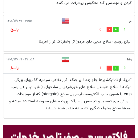
کردن و مهندسی گاه معکوس پیشرفت می کنند
م
۱۹:۵۱ - ۱۴۰۱/۱۲/۲۹
پاسخ
0
1
البتع روسیه سلاح هایی دارد مرموز تر وخطرناک تر از امریکا
رضا
۲۳:۵۸ - ۱۴۰۱/۱۲/۲۹
پاسخ
1
0
آمریکا از تمام‌کشورها جلو زده ! بر جنگ افزار دفاعی سرمایه گذاریهای بزرگی
میکنه ! سلاح هارب _ سلاح های خورشیدی _ سلاحهای ( ش. م.‌ ر ) _ بمب
emp یا همون بمب الکترومغناطیسی _ سلاح (stargate)‌ که از موجودات
ماورائی برای تسخیر و تجسس و سرقت پرونده های محرمانه استفاده میشه و
صدها سلاح مخوف دیگری که طبقه بندی شده هستند