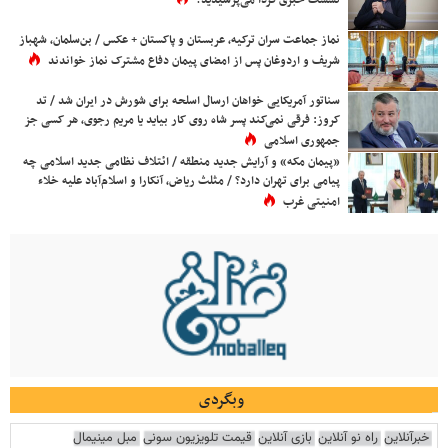
نشست خبری فردا می‌پرسیدید؟
نماز جماعت سران ترکیه، عربستان و پاکستان + عکس / بن‌سلمان، شهباز
شریف و اردوغان پس از امضای پیمان دفاع مشترک نماز خواندند
سناتور آمریکایی خواهان ارسال اسلحه برای شورش در ایران شد / تد
کروز: فرقی نمی‌کند پسر شاه روی کار بیاید یا مریم رجوی، هر کسی جز
جمهوری اسلامی
«پیمان مکه» و آرایش جدید منطقه / ائتلاف نظامی جدید اسلامی چه
پیامی برای تهران دارد؟ / مثلث ریاض، آنکارا و اسلام‌آباد علیه خلاء
امنیتی غرب
وبگردی
خبرآنلاین
راه نو آنلاین
بازی آنلاین
قیمت تلویزیون سونی
مبل مینیمال