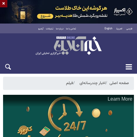
×
فارسی
العربية
English
تماس با ما
درباره ما
تبلیغات
آرشیو
پنجشنبه ۱۵ مرداد ۱۴۰۵
صفحه اصلی
اخبار چندرسانه‌ای
فیلم