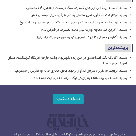
ببینید | صحنه ای خاص از ریزش گسترده سنگ در سمت ایتالیایی قله ماترهورن
ببینید | رفتار شگفت انگیز دلفین ماده‌ای به نام «فرگل» درباره جسد بچه‌اش
ببینید | رد بجا مانده از پرتاب موشک از یمن به سمت کشتی‌ عربستان در دریای سرخ
ببینید | آخرین خبر معاون وزارت نیرو درباره تغییرات در قبوض برق
ببینید | گزارش جنجالی کانال ۱۲ اسرائیل درباره موج مهاجرت از اسراییل
پربیننده‌ترین
ببینید | کولاک دکتر امیراحمدی در آنتن زنده تلویزیون وزارت خارجه آمریکا؛ کارشناسان صدای
امریکا آچمز شدند!
ببینید | روایت بازیگر زن سریال کلاغ از برخورد هادی حجازی فر با او؛ فکرش را نمیکردم...
ببینید | لحظه برخورد صاعقه به بازیکن لیگ تایلند که در نهایت کشته شد
نسخه دسکتاپ
تمامی حقوق این سایت برای خبرآنلاین محفوظ است. نقل مطالب با ذکر منبع بلامانع است.