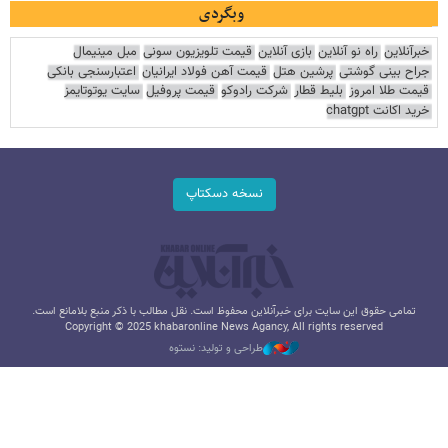
وبگردی
خبرآنلاین
راه نو آنلاین
بازی آنلاین
قیمت تلویزیون سونی
مبل مینیمال
جراح بینی گوشتی
پرشین هتل
قیمت آهن فولاد ایرانیان
اعتبارسنجی بانکی
قیمت طلا امروز
بلیط قطار
شرکت رادوکو
قیمت پروفیل
سایت یوتوتایمز
خرید اکانت chatgpt
نسخه دسکتاپ
تمامی حقوق این سایت برای خبرآنلاین محفوظ است. نقل مطالب با ذکر منبع بلامانع است.
Copyright © 2025 khabaronline News Agancy, All rights reserved
طراحی و تولید: نستوه