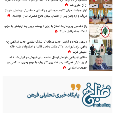
از آن خارج شد
نماز جماعت سران ترکیه، عربستان و پاکستان + عکس / بن‌سلمان، شهباز
شریف و اردوغان پس از امضای پیمان دفاع مشترک نماز خواندند
راز دشمنی وزیرخارجه لبنان با ایران / یوسف رجی چه ارتباطی با حزب
نزدیک به اسرائیل دارد؟
«پیمان مکه» و آرایش جدید منطقه / ائتلاف نظامی جدید اسلامی چه
پیامی برای تهران دارد؟ / مثلث ریاض، آنکارا و اسلام‌آباد علیه خلاء
امنیتی غرب
سناتور آمریکایی خواهان ارسال اسلحه برای شورش در ایران شد / تد
کروز: فرقی نمی‌کند پسر شاه روی کار بیاید یا مریم رجوی، هر کسی جز
جمهوری اسلامی