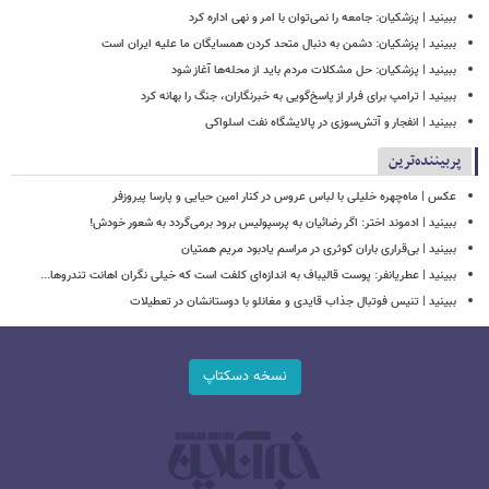
ببینید | پزشکیان: جامعه را نمی‌توان با امر و نهی اداره کرد
ببینید | پزشکیان: دشمن به دنبال متحد کردن همسایگان ما علیه ایران است
ببینید | پزشکیان: حل مشکلات مردم باید از محله‌ها آغاز شود
ببینید | ترامپ برای فرار از پاسخ‌گویی به خبرنگاران، جنگ را بهانه کرد
ببینید | انفجار و آتش‌سوزی در پالایشگاه نفت اسلواکی
پربیننده‌ترین
عکس | ماه‌چهره خلیلی با لباس عروس در کنار امین حیایی و پارسا پیروزفر
ببینید | ادموند اختر: اگر رضائیان به پرسپولیس برود برمی‌گردد به شعور خودش!
ببینید | بی‌قراری باران کوثری در مراسم یادبود مریم همتیان
ببینید | عطریانفر: پوست قالیباف به اندازه‌ای کلفت است که خیلی نگران اهانت تندروها...
ببینید | تنیس فوتبال جذاب قایدی و مغانلو با دوستانشان در تعطیلات
نسخه دسکتاپ