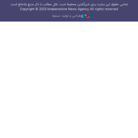
تمامی حقوق این سایت برای خبرآنلاین محفوظ است. نقل مطالب با ذکر منبع بلامانع است.
Copyright © 2025 khabaronline News Agancy, All rights reserved
طراحی و تولید: نستوه