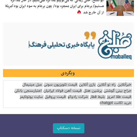
ابوالفتح: حتی زمانی که می‌گوییم مذاکره نمی‌کنیم، در حال مذاکره
هستیم/ برجام برای ایران معجزه بود/ چون برجام به سود ایران بود آمریکا
از آن خارج شد
وبگردی
خبرآنلاین
راه نو آنلاین
بازی آنلاین
قیمت تلویزیون سونی
مبل مینیمال
جراح بینی گوشتی
پرشین هتل
قیمت آهن فولاد ایرانیان
اعتبارسنجی بانکی
قیمت طلا امروز
بلیط قطار
شرکت رادوکو
قیمت پروفیل
سایت یوتوتایمز
خرید اکانت chatgpt
نسخه دسکتاپ