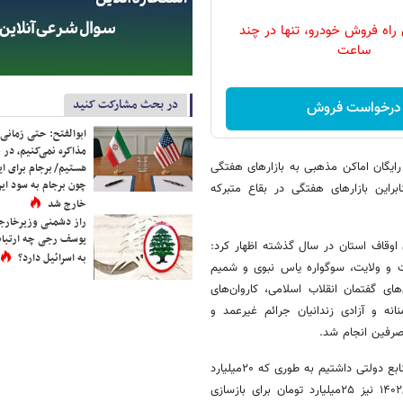
 راه فروش خودرو، تنها در چند
ساعت
در بحث مشارکت کنید
درخواست فروش
ابوالفتح: حتی زمانی 
مذاکره نمی‌کنیم، در 
ایگان اماکن مذهبی به بازارهای هفتگی
هستیم/ برجام برای ای
چون برجام به سود ایرا
راین بازارهای هفتگی در بقاع متبرکه
خارج شد
راز دشمنی وزیرخارجه 
یوسف رجی چه ارتباط
اوقاف استان در سال گذشته اظهار کرد:
به اسرائیل دارد؟
ت و ولایت، سوگواره یاس نبوی و شمیم
 گفتمان انقلاب اسلامی، کاروان‌های
ه و آزادی زندانیان جرائم غیرعمد و
او افزود: امسال رشد فزاینده‌ای در حوزه کمک به مساجد و بقاع متبرکین از منابع دولتی داشتیم به طوری که ۲۰میلیارد
تومان برای تامین و بازسازی ۲۰۰بقعه و مسجد پرداخت کردیم و برای سال۱۴۰۲ نیز ۲۵میلیارد تومان برای بازسازی