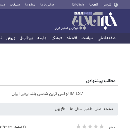
فارسی
العربية
English
تماس با ما
درباره ما
تبلیغات
آرشی
صفحه اصلی
سیاست
اقتصاد
فرهنگ
جامعه
بین‌الملل
ورزش
تا
مطالب پیشنهادی
IM LS7 لوکس ترین شاسی بلند برقی ایران
صفحه اصلی
اخبار استان ها
قزوین
۲۷ اسفند ۱۴۰۱ - ۱۶:۲۶
۰ نفر