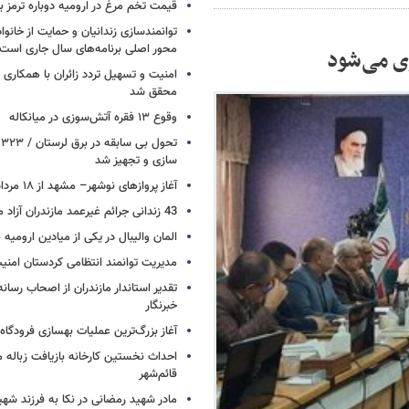
قیمت تخم مرغ در ارومیه دوباره ترمز بر
توانمندسازی زندانیان و حمایت از خانواد
محور اصلی برنامه‌های سال جاری است
زی می‌شود
امنیت و تسهیل تردد زائران با همکاری 
محقق شد
وقوع ۱۳ فقره آتش‌سوزی در میانکاله
ت
سازی و تجهیز شد
آغاز پروازهای نوشهر– مشهد از ۱۸ مرداد
43 زندانی جرائم غیرعمد مازندران آزاد می شوند
المان والیبال در یکی از میادین ارومی
مدیریت توانمند انتظامی کردستان امن
تقدیر استاندار مازندران از اصحاب رسان
خبرنگار
آغاز بزرگ‌ترین عملیات بهسازی فرودگا
احداث نخستین کارخانه بازیافت زباله ما
قائم‌شهر
مادر شهید رمضانی در نکا به فرزند 