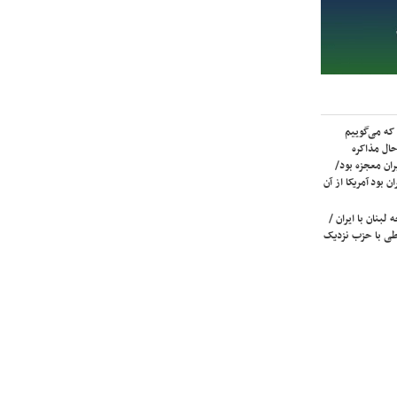
که می‌گوییم
حال مذاکره
ران معجزه بود/
ن بود آمریکا از آن
لبنان با ایران /
ی با حزب نزدیک