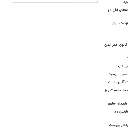
ید
ه‌های آنان دو
نزدیک عراق
حول بی سابقه در برق لرستان / ۳۲۳ کانون خطر ایمن
ه نصب می‌شود
یت آفرین است
ه به مناسبت روز
ه شهدای ساری
زندران در
شهیدش پیوست