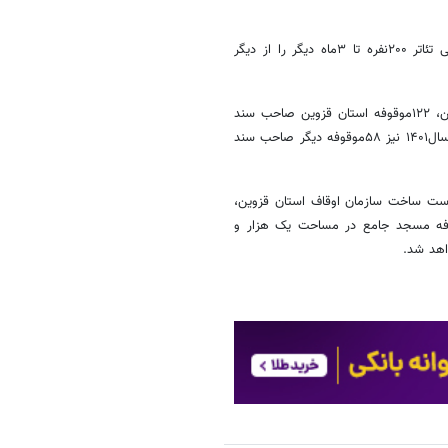
حجت الاسلام مجیدی افتتاح زمین ورزشی، آکادمی فوتبال و همچینین آمفی تئاتر ۲۰۰نفره تا ۳ماه دیگر را از دیگر
او افزود: از آغاز شکل‌گیری سازمان ثبت اسناد و املاک کشور در استان قزوین، ۱۲۲موقوفه استان قزوین صاحب سند
رسمی شده بودند که در سال۱۴۰۰ این رقم به ۴۲موقوفه افزایش یافت و در سال۱۴۰۱ نیز ۵۸موقوفه دیگر صاحب سند
 دست ساخت سازمان اوقاف استان قزوین،
میلیارد تومان و پروژه موقوفه مسجد جامع در مساحت یک هزار و