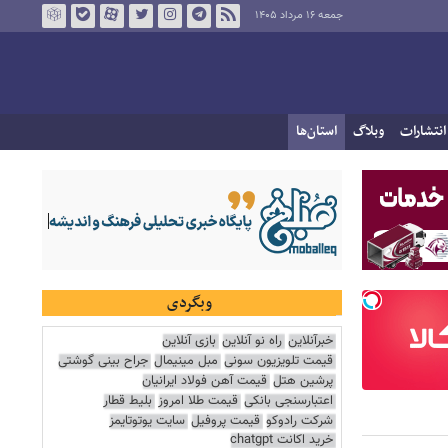
جمعه ۱۶ مرداد ۱۴۰۵
انتشارات
وبلاگ
استان‌ها
وبگردی
خبرآنلاین
راه نو آنلاین
بازی آنلاین
قیمت تلویزیون سونی
مبل مینیمال
جراح بینی گوشتی
پرشین هتل
قیمت آهن فولاد ایرانیان
اعتبارسنجی بانکی
قیمت طلا امروز
بلیط قطار
شرکت رادوکو
قیمت پروفیل
سایت یوتوتایمز
خرید اکانت chatgpt