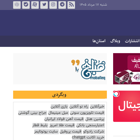
شنبه ۱۷ مرداد ۱۴۰۵
انتشارات
وبلاگ
استان‌ها
وبگردی
خبرآنلاین
راه نو آنلاین
بازی آنلاین
قیمت تلویزیون سونی
مبل مینیمال
جراح بینی گوشتی
پرشین هتل
قیمت آهن فولاد ایرانیان
اعتبارسنجی بانکی
قیمت طلا امروز
بلیط قطار
شرکت رادوکو
قیمت پروفیل
سایت یوتوتایمز
خرید اکانت chatgpt