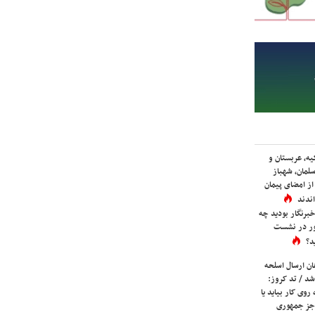
یه، عربستان و
لمان، شهباز
ز امضای پیمان
ندند
برنگار بودید چه
ور در نشست
د؟
ان ارسال اسلحه
شد / تد کروز:
روی کار بیاید یا
جز جمهوری