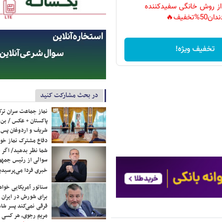
 از روش خانگی سفیدکننده
دان50%تخفیف🔥
تخفیف ویژه!
در بحث مشارکت کنید
نماز جماعت سران ترک
پاکستان + عکس / بن‌س
شریف و اردوغان پس ا
دفاع مشترک نماز خوا
شما نظر بدهید/ اگر خ
سوالی از رئیس جمه
خبری فردا می‌پرسیدی
سناتور آمریکایی خواه
برای شورش در ایران 
فرقی نمی‌کند پسر شاه 
مریم رجوی، هر کسی 