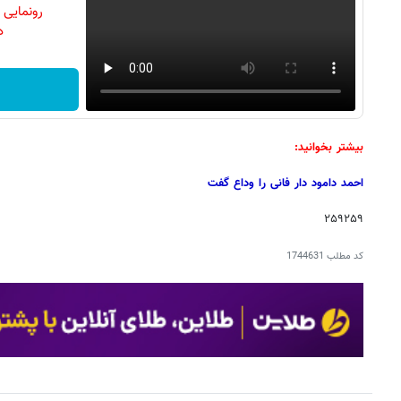
رونمایی
دن
بیشتر بخوانید:
احمد دامود دار فانی را وداع گفت
۲۵۹۲۵۹
کد مطلب
1744631