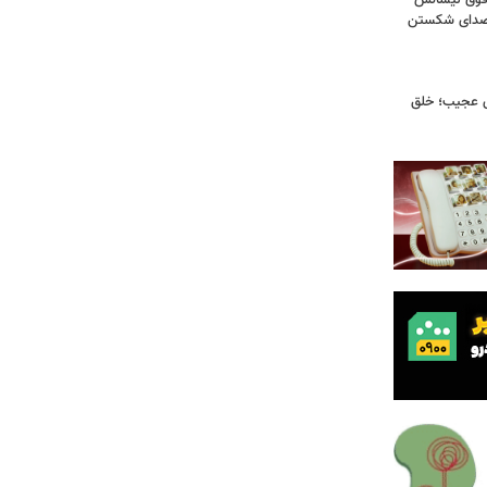
فوق‌ لیسانس
! صدای شکستن
ای عجیب؛ خلق