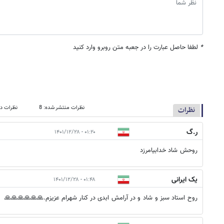
*
لطفا حاصل عبارت را در جعبه متن روبرو وارد کنید
نظرات منتشر شده: 8
نظرات در
نظرات
ر.گ
۰۱:۲۰ - ۱۴۰۱/۱۲/۲۸
روحش شاد خدابیامرزد
یک ایرانی
۰۱:۴۸ - ۱۴۰۱/۱۲/۲۸
روح استاد سبز و شاد و در آرامش ابدی در کنار شهرام عزیزم.🙏🙏🙏🙏🙏🙏