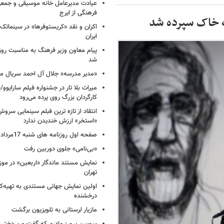
عیادت مدیرعامل خانه موسیقی و جمعی 
فرهنگی از ایرج
ه خاک سپرده شد
اکران و نقد «کریستوفرها» در سینماتک 
ایران
پیام معاون وزیر فرهنگ به مناسبت روز 
شد
«مدیر مدرسه» جلال آل احمد سریال م
میراث بلا تار در جشنواره فیلم سارایوو
کارگردان بزرگ روی پرده می‌رود
انتقاد از تازه ترین فبلم سینمایی س
«استخر» ارزش خندیدن ندارد
صفحه اول روزنامه های شنبه 17مرداد 1405
«بی‌نامی» جلوی دوربین رفت
نمایش مستند ماندگار «اربعین» در مو
تهران
اولین نمایش جهانی مستندی به تهیه‌کن
درخشنده
مازیار لرستانی به تلویزیون برگشت