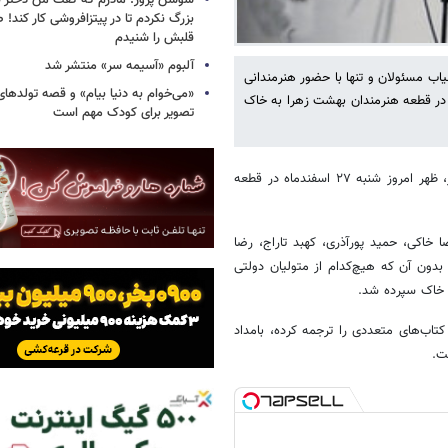
سوسن پرور: مادرم که گفت من دختر 
بزرگ نکردم تا در پیتزافروشی کار کند
قلبش را شنیدم
آلبوم «آسیمه سر» منتشر شد
س تئاتر، ظهر امروز شنبه ۲۷ اسفندماه، در غیاب مسئولان و تنها با حضور هنرمندانی
«می‌خوام به دنیا بیام» و قصه تولده
ی در قطعه هنرمندان بهشت زهرا به خاک
تصویر برای کودک مهم است
، پیکر احمد دامود، بازیگر، مترجم و مدرس تئاتر، ظهر امروز شنبه ۲۷ اسفندماه در قطعه
 خاکی، حمید پورآذری، کهبد تاراج، رضا
بدون آن که هیچ‌کدام از متولیان دولتی
ه خاک سپرده شد.
اب‌های متعددی را ترجمه کرده، بامداد