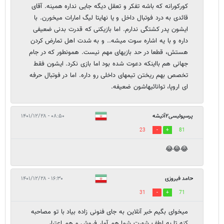
کورکورانه که باشه تفکر و تعقل دیگه جایی نداره همینه‌. آقای
قائدی به درد فوتبال داخل و یا نهایتا لیگ امارات میخورن. با
ایشون پدر کشتگی ندارم. اما بازیکنی که قدرت بدنی ضعیفی
داره و با یه اشاره سوت میشه.. و به شدت اهل تمارض کردن
هستش، قطعا در حد بازیهای مهم نیست. همونطور که در جام
جهانی هم بااینکه دعوت شده بود اما بازی نکرد. ایشون فقط
تخصص بهم ریختن تیمهای داخلی رو داره. اما در فوتبال حرفه
ای اروپا، توانائیهاشون ضعیفه.
پرسپولیسی۲آتیشه
۰۸:۵۰ - ۱۴۰۱/۱۲/۲۸
23
81
😂😂😂
حامد فیروزی
۱۶:۳۰ - ۱۴۰۱/۱۲/۲۸
31
71
میخوای بگیم خبر آنلاین به جای فنونی زاده بیاد با تو مصاحبه
کنه تا به لطف شهرت شما هم آمار فروش و هم اعتبار