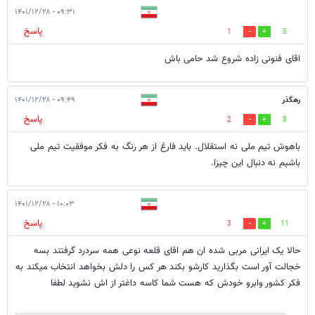
۰۹:۳۱ - ۱۴۰۱/۱۲/۲۸
پاسخ
1
5
اقای فنونی زاده شروع شد حامی باش
رهگذر
۰۹:۴۹ - ۱۴۰۱/۱۲/۲۸
پاسخ
2
8
باهوش تیم ملی نه استقلال. باید فارغ از هر رنگ به فکر موفقیت تیم ملی
باشیم نه دنبال این چیزا.
۱۰:۰۳ - ۱۴۰۱/۱۲/۲۸
پاسخ
3
11
حالا یک ایرانی مربی شده ان هم اقای قلعه نوعی همه سردرد گرفتند بسه
خجالت آور است بگذارید کارشو بکند هر کس را دلش بخواهد انتخاب میکند به
فکر کشور وابرو خودش که هست شما کاسه داغتر از اش نشوید لطفا