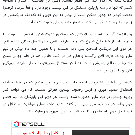
دعوت شده به اردوی تیم ملی اظهار داشت: وقتی این فهرست را دیدم و متوجه
شدم که تنها نام سه بازیکن استقلال در این لیست وجود دارد واقعاً سردرد گرفتم!
تعجب کردم که چطور ممکن است از تیمی به این خوبی که تک تک بازیکنانش در
زمین مثل ساعت کار می کنند سه نفر به تیم ملی دعوت شده اند.
وی افزود: اگر بخواهم اسم بازیکنانی که مستحق دعوت شدن به تیم ملی بودند را
بیاورم باید از خط دفاع شروع کنم و به عارف غلامی و ابوالفضل جلالی اشاره کنم.
هر دوی این بازیکنان امتحان پس داده هستند و تا همین چند ماه پیش در تیم
ملی بودند. عارف الان برگشته و عالی کار می کند. جلالی هم در جام جهانی نشان
داد چقدر مدافع باهوشی است. فقط در استقلال ساپینتو به خاطر سلیقه مربیگری
اش او را بازی نمی دهد.
کارشناس فوتبال کشورمان ادامه داد: الان داریم می بینیم که در خط هافبک
استقلال سعید مهری و آرش رضاوند بهترین نفراتی هستند که می توانند کنار
روزبه چشمی در تیم ملی حضور داشته باشند. هر دوی این بازیکنان در نیم فصل
دوم واقعاً در حد تیم ملی بازی می کنند. شاید علت اصلی موفقیت استقلال در
نیم فصل دوم راه افتادن مثلث طلایی چشمی، مهری و رضاوند باشد.
ابزار کامل برای اصلاح مو و