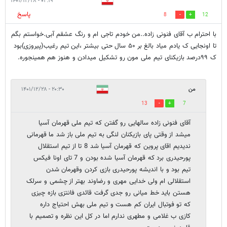
۰۲:۱۹ - ۱۴۰۱/۱۲/۲۸
پاسخ
8
12
با احترام ب آقای فنونی زاده..من خودم تاجی ام و رنگ عشقم آبی.خواستم بگم
تا اونجایی ک یادم میاد بالغ بر ۵۰ سال حتی بیشتر ،این تیم رغیب(پیروزی)بود
ک ۹۹درصد بازیکنای تیم ملی مون رو تشکیل میدادن و هنوز هم همینجوره.
من
۲۰:۳۰ - ۱۴۰۱/۱۲/۲۸
13
7
آقای فنونی زاده سالهایی رو گفتن که تیم ملی قهرمان آسیا
میشد از وقتی پای بازیکنان لنگی به تیم ملی باز شد ما قهرمانی
ندیدیم اقای پروین که قهرمان آسیا شد 8 تا از تیم استقلال
پورحیدری برد که قهرمان آسیا شده بودن و 7 تای اونا فیکس
تیم بود و با اندیشه پورحیدری بازی کردن وقهرمان شدن
استقلالی ام ولی خدایی مهری و رضاوند بهتر از چشمی و سرلک
هستن باید خط میانی رو جدی گرفت قائدی فانتزی بازه چیزی
که تو فوتبال ایران کم هست و تیم ملی بهش احتیاج داره
کازی ب غلامی و مطهری ندارم اما در کل این نظره و تصمیم با