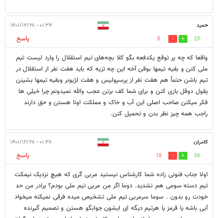
حمید
۰۱:۳۴ - ۱۴۰۱/۱۲/۲۸
پاسخ
5
23
واقعا که چه پر توقع یکدفعه بگو کلا بچه‌های تیم استقلال را وارد لیست تیم
ملی کنن و بقیه تیمها بوقن آخه این چه تزیه که باید هفت نفر از استقلال در
تیم باشن حتماً هم هفت نفر از پرسپولیس و هفت لژیونر وبقیه تیمها بشینن
یقول دوقل بازی کنن و برای شما کف بزنن عجب والله نمیدونم چرا خیلی ها
فکر میکنن صاحب اصلی این آب و خاک و مملکت اونا هستن و حق دارند
راجب همه چیز نظر بدن و تحمیل کنن.
کامران
۰۱:۳۸ - ۱۴۰۱/۱۲/۲۸
پاسخ
10
30
اولا جناب فنونی زاده شما کارشناس نیستید مربی گری که هیچ نزدیک نیمکت
تیم دسته سومی هم نشدید. دوما اگر من مربی تیم ملی بودم؟ برادر من حد
خودت رو بدون . سوما سرمربی تیم ملی تشخیص میده فرقی نمیکنه میخواد
آبی باشه یا قرمز یا هرتیم دیگه ای ایشون جوابگو هستن و تصمیم گیرنده