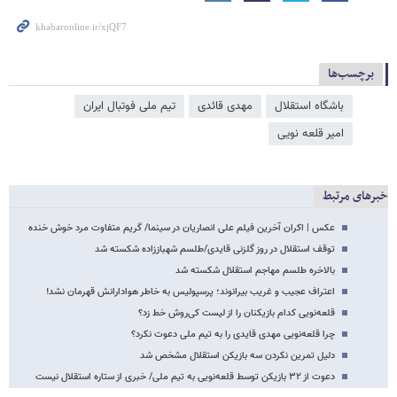
برچسب‌ها
باشگاه استقلال
مهدی قائدی
تیم ملی فوتبال ایران
امیر قلعه نویی
خبرهای مرتبط
عکس | اکران آخرین فیلم علی انصاریان در سینما/ گریم متفاوت مرد خوش خنده
توقف استقلال در روز گلزنی قایدی/طلسم شهباززاده شکسته شد
بالاخره طلسم مهاجم استقلال شکسته شد
اعتراف عجیب و غریب بیرانوند؛ پرسپولیس به خاطر هوادارانش قهرمان نشد!
قلعه‌نویی کدام بازیکنان را از لیست کی‌روش خط زد؟
چرا قلعه‌نویی مهدی قایدی را به تیم ملی دعوت نکرد؟
دلیل تمرین نکردن سه بازیکن استقلال مشخص شد
دعوت از ۳۲ بازیکن توسط قلعه‌نویی به تیم ملی/ خبری از ستاره استقلال نیست