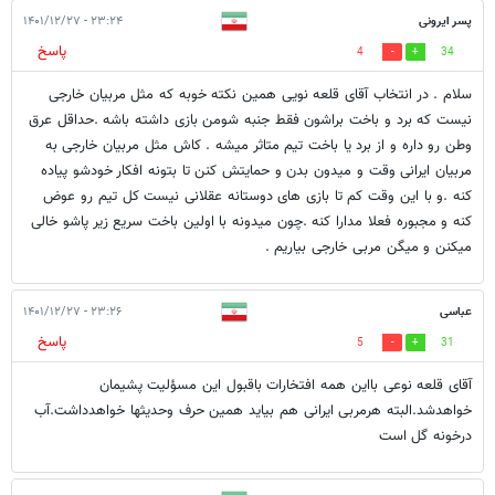
پسر ایرونی
۲۳:۲۴ - ۱۴۰۱/۱۲/۲۷
پاسخ
4
34
سلام . در انتخاب آقای قلعه نویی همین نکته خوبه که مثل مربیان خارجی
نیست که برد و باخت براشون فقط جنبه شومن بازی داشته باشه .حداقل عرق
وطن رو داره و از برد یا باخت تیم متاثر میشه . کاش مثل مربیان خارجی به
مربیان ایرانی وقت و میدون بدن و حمایتش کنن تا بتونه افکار خودشو پیاده
کنه .و با این وقت کم تا بازی های دوستانه عقلانی نیست کل تیم رو عوض
کنه و مجبوره فعلا مدارا کنه .چون میدونه با اولین باخت سریع زیر پاشو خالی
میکنن و میگن مربی خارجی بیاریم .
عباسی
۲۳:۲۶ - ۱۴۰۱/۱۲/۲۷
پاسخ
5
31
آقای قلعه نوعی بااین همه افتخارات باقبول این مسؤلیت پشیمان
خواهدشد.البته هرمربی ایرانی هم بیاید همین حرف وحدیثها خواهدداشت.آب
درخونه گل است