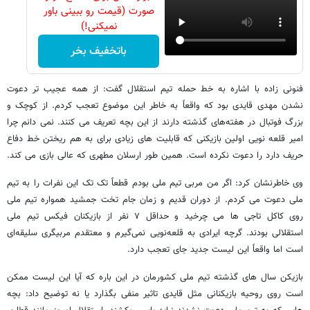
صورت (قیمت رو ببینی باور
نمیکنی!)
باتخفیف بخر
فنونی زاده با اشاره به خط حمله تیم استقلال گفت: از همه عجیب تر دعوت
نشدن مهدی قایدی بود که واقعاً به خاطر این موضوع تعجب کردم. از کوچک و
بزرگ فوتبال در هفته‌های گذشته دارند از این بچه تعریف می کنند. نمی دانم چرا
امیر قلعه نویی اولین بازیکنی که قابلیت های زیادی برای به هم ریختن خط دفاع
حریف دارد را دعوت نکرده است. همین طور ارسلان مطهری که عالی بازی می کند.
وی خاطرنشان کرد: اگر من مربی تیم ملی بودم قطعاً تک تک این نفرات را به تیم
ملی دعوت می کردم. از دوران قدیم و زمان جام تخت جمشید همواره تیم ملی
روی کاکل تاجی ها می چرخید و حداقل ۷ نفر از بازیکنان فیکس تیم ملی
استقلالی بودند. گرچه ایرادی به قلعه‌نویی نمی‌گیرم و معتقدم مربیگری سلیقه‌ای
است اما واقعاً این لیست جدید جای تعجب دارد.
بازیکن سال های گذشته تیم ملی کشورمان در این باره که آیا این لیست ممکن
است روی روحیه بازیکنانی مثل قایدی تاثیر منفی بگذارد یا نه توضیح داد: بچه