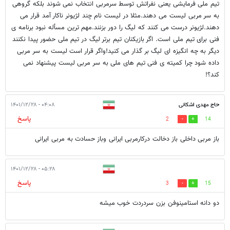
تیم ملی فرمایشی یعنی نفراتش توسط سرمربی انتخاب نمی شوند بلکه گروهی
به سر مربی لیست می دهند.مثلا در لیست نام چند لژیونر ناکار آمد قرار می
دهند.لژیونر درست می کنند که لیگ را دور بزنند.مهم ترین مسأله نبود برنامه ی
فنی برای تیم ملی است. اگر بازیکنان تیم برتر لیگ در تیم ملی حضور پیدا نکنند
دیگر به چه انگیزه ای لیگ بر گذار می کنید!واگر قرار است لیست به سر مربی
داده شود چرا کمیته ی فنی تیم های ملی به سر مربی لیست پیشنهاد نمی
کند؟!
حاج مهدی اشکانی
۰۴:۰۸ - ۱۴۰۱/۱۲/۲۸
پاسخ
2
14
باز مربی داخلی باز دخالت درکارمربی ایرانی وباز حسادت به مربی ایرانی
۰۵:۲۸ - ۱۴۰۱/۱۲/۲۸
پاسخ
3
15
دو دانه استامینوفن بزن سردردت خوب میشه