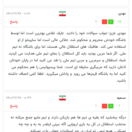
مهدی
۱۰:۲۰ - ۱۴۰۱/۱۲/۲۸
پاسخ
1
10
مهدی عزیز؛ جواب سوالات خود را دادید. عارف غلامی بهترین است اما توسط
باشگاه خودش محروم و محکوم شد. جلالی عالی است اما ساپینتو از او
استفاده نمی کند. هافبک های استقلال عالی هستند اما برای باشگاه نه تیم
ملی. اگر شما مربی بودید باید کل استقلال را بجای تیم ملی هدایت می کردید.
شما، استقلال و سرمربی و مربی تیم ملی را نقد می کنید اما در پایان خودتان
اذعان دارید که مربیگری سلیقه ای است. شما پرسپولیس را هم محکوم می
کنید اما به باشگاه قرمزها می روید و پاداش میگیرید. لطفا کمی انصاف داشته
باشید.
مسعود
۱۰:۳۶ - ۱۴۰۱/۱۲/۲۸
پاسخ
1
7
دیگه ببخشید که بقیه ی تیم ها هم بازیکن دارند و تیم ملیو جمع میکنه نه
منتخب استقلال در کل یه بازی اروپایی اگه ببینی اینقدر به به و چه چه
نمیکنی. هیچ تیمی تو ایران در حد استاندارد جهانی بازی نمیکنه.