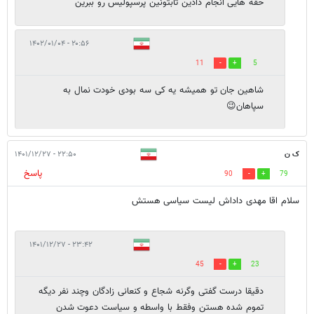
حقه هایی انجام دادین تابتونین پرسپولیس رو ببرین
۲۰:۵۶ - ۱۴۰۲/۰۱/۰۴
11
5
شاهین جان تو همیشه یه کی سه بودی خودت نمال به
سپاهان😉
ک ن
۲۲:۵۰ - ۱۴۰۱/۱۲/۲۷
پاسخ
90
79
سلام اقا مهدی داداش لیست سیاسی هستش
۲۳:۴۲ - ۱۴۰۱/۱۲/۲۷
45
23
دقیقا درست گفتی وگرنه شجاع و کنعانی زادگان وچند نفر دیگه
تموم شده هستن وفقط با واسطه و سیاست دعوت شدن