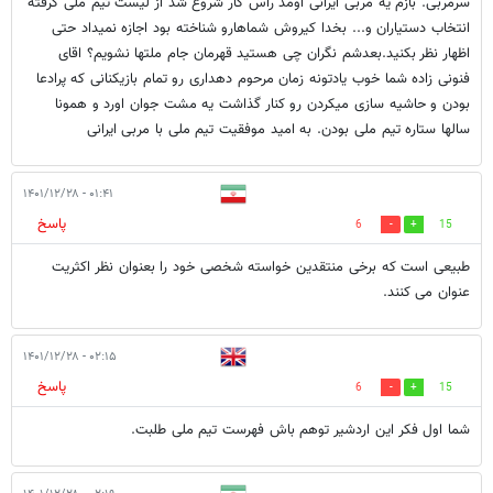
سرمربی. بازم یه مربی ایرانی اومد راس کار شروع شد از لیست تیم ملی گرفته
انتخاب دستیاران و... بخدا کیروش شماهارو شناخته بود اجازه نمیداد حتی
اظهار نظر بکنید.بعدشم نگران چی هستید قهرمان جام ملتها نشویم؟ اقای
فنونی زاده شما خوب یادتونه زمان مرحوم دهداری رو تمام بازیکنانی که پرادعا
بودن و حاشیه سازی میکردن رو کنار گذاشت یه مشت جوان اورد و همونا
سالها ستاره تیم ملی بودن. به امید موفقیت تیم ملی با مربی ایرانی
۰۱:۴۱ - ۱۴۰۱/۱۲/۲۸
پاسخ
6
15
طبیعی است که برخی منتقدین خواسته شخصی خود را بعنوان نظر اکثریت
عنوان می کنند.
۰۲:۱۵ - ۱۴۰۱/۱۲/۲۸
پاسخ
6
15
شما اول فکر این اردشیر توهم باش فهرست تیم ملی طلبت.