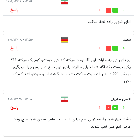
۱۲:۴۴ - ۱۴۰۱/۱۲/۲۸
پاسخ
1
7
اقای فنونی زاده لطفا ساکت
سعید
۱۲:۵۴ - ۱۴۰۱/۱۲/۲۸
پاسخ
1
6
وجدانن کی به نظرات این آقا توجه میکنه که هی خودشو کوچیک میکنه ؟؟؟
یکی نیست بگه اگه شما خیلی حالیته بلدی تیم جمع کنی پس چرا مربیگری
نمیکنی ؟؟؟ در غیر اینصورت ساکت بشین یه گوشه ای و خودتو انقد کوچک
نکن
حسین صفریان
۱۳:۰۰ - ۱۴۰۱/۱۲/۲۸
پاسخ
1
5
دقیقا فرق شما وقلعه نویی هم دراین است .به خاطر همین شما هیچ وقت
مربی تیم ملی نمی شوید