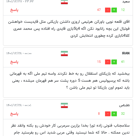
سعید
۲۳:۴۲ - ۱۴۰۱/۱۲/۲۷
پاسخ
47
12
اقای قلعه نویی باورکن هرتیمی اروزی داشتن بازیکنی مثل قایدیست خواهشن
فوتبال این بچه رانابود نکن اگه 4یا5بازی قایدی راه افتاده پس محمد عمری
کلا4تابازی کرده چطوری انتخابش کردی
۰۰:۰۰ - ۱۴۰۱/۱۲/۲۸
IRAN
پاسخ
15
41
ببخشید که بازیکنای استقلال رو به خط نکردند واسه تیم ملی اگه به قهرمانی
باشه که پرسپولیس هم هست 5 دوره پشت سر هم قهرمان میشده ، یعنی
باید تموم اون بازیکنا تو تیم ملی باشن ؟
ناشناس
۰۰:۰۱ - ۱۴۰۱/۱۲/۲۸
پاسخ
8
32
سلامجناب فنونی زاده تورا بخدا بزارین سرمربی کار خودش رو بکنه وانقد نظر
ندین ممکنه . حالا که شما نیستید وقتی مربی شدید اس رو بفرستید جام