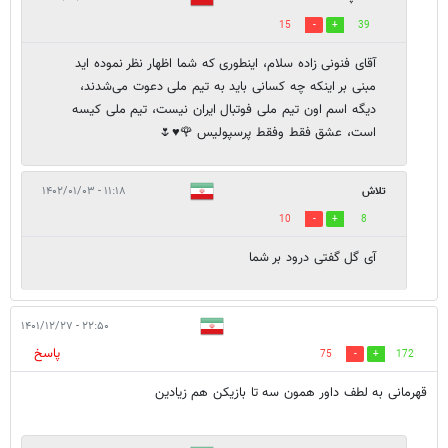
15
39
آقای فنونی زاده سلام، اینطوری که شما اظهار نظر نموده اید
مبنی بر اینکه چه کسانی باید به تیم ملی دعوت می‌شدند،
دیگه اسم اون تیم ملی فوتبال ایران نیست، تیم ملی کیسه
است، عشق فقط وفقط پرسپولیس 🌹♥️🌷
تلاش
۱۱:۱۸ - ۱۴۰۲/۰۱/۰۳
10
8
آی گل گفتی درود بر شما
۲۲:۵۰ - ۱۴۰۱/۱۲/۲۷
پاسخ
75
172
قهرمانی به لطف داور همون سه تا بازیکن هم زیادین