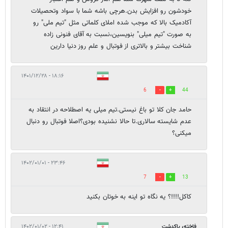
خودشون رو افزایش بدن.هرچی باشه شما با سواد وتحصیلات
آکادمیک بالا که موجب شده املای کلماتی مثل "تیم ملی" رو
به صورت "تیم میلی" بنویسین،نسبت به آقای فنونی زاده
شناخت بیشتر و بالاتری از فوتبال و علم روز دنیا دارین
۱۸:۱۶ - ۱۴۰۱/۱۲/۲۸
6
44
حامد جان کلا تو باغ نیستی.تیم میلی یه اصطلاحه در انتقاد به
عدم شایسته سالاری.تا حالا نشنیده بودی؟اصلا فوتبال رو دنبال
میکنی؟
۲۳:۴۶ - ۱۴۰۲/۰۱/۰۱
7
13
کاکل!!!!؟ یه نگاه تو اینه به خوتان بکنید
فاخته، پاکدشت
۱۲:۴۱ - ۱۴۰۲/۰۱/۰۲