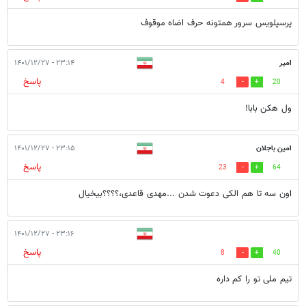
پرسپلویس سرور همتونه حرف اضاه موقوف
امیر
۲۳:۱۴ - ۱۴۰۱/۱۲/۲۷
پاسخ
4
20
ول هکن بابا!
امین باجلان
۲۳:۱۵ - ۱۴۰۱/۱۲/۲۷
پاسخ
23
64
اون سه تا هم الکی دعوت شدن ...مهدی قاعدی،؟؟؟؟بیخیال
۲۳:۱۶ - ۱۴۰۱/۱۲/۲۷
پاسخ
8
40
تیم ملی تو را کم داره