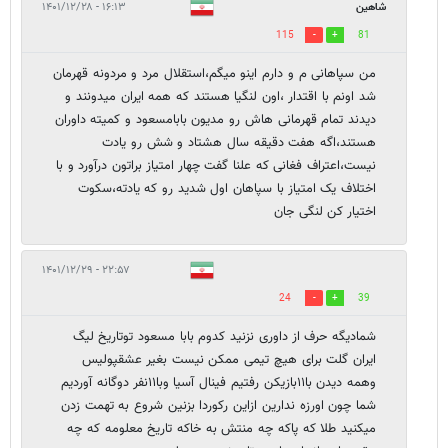
شاهین
۱۶:۱۳ - ۱۴۰۱/۱۲/۲۸
115
81
من سپاهانی م و دارم اینو میگم،استقلال مرد و مردونه قهرمان
شد اونم با اقتدار ،اون لنگیا هستند که همه ایران میدونند و
دیدند تمام قهرمانی هاش رو مدیون بابامسعود و کمیته داوران
هستند،اگه هفت دقیقه سال هشتاد و شش رو یادت
نیست،اعتراف فغانی که علنا گفت چهار امتیاز براتون درآورد و با
اختلاف یک امتیاز با سپاهان اول شدید رو که یادته،سکوت
اختیار کن لنگی جان
۲۲:۵۷ - ۱۴۰۱/۱۲/۲۹
24
39
شمادیگه حرف از داوری نزنید کدوم بابا مسعود توتاریخ لیگ
ایران گلت برای هیچ تیمی ممکن نیست بغیر عشقپولیس
وهمه دیدن با۱۱بازیکن رفتیم فینال آسیا وبا۱۱نفر دوگانه آوردیم
شما چون اورزه ندارین ازاین رکوردا بزنین شروع به تهمت زدن
میکنید طلا که پاکه چه منتش به خاکه تاریخ معلومه که چه