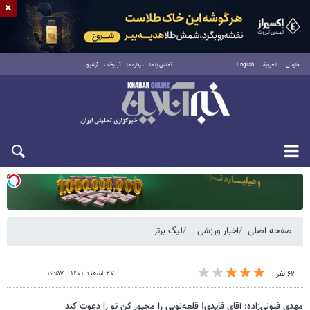
×
فارسی
العربية
English
تماس با ما
درباره ما
تبلیغات
آرشیو
یکشنبه ۱۸ مرداد ۱۴۰۵
صفحه اصلی
اخبار ورزشی
لیگ برتر
۲۷ اسفند ۱۴۰۱ - ۱۶:۵۷
۶۳ نفر
مهدی فنونی‌زاده: آقای قایدی! قلعه‌نویی را مجبور کن تو را دعوت کند