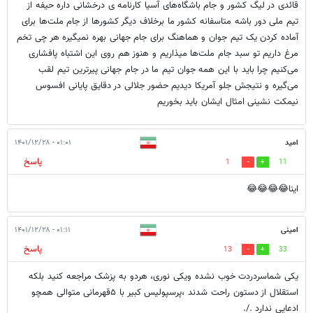
قائدی در لیگ کشور و جام باشگاه‌های آسیا کارنامه ی درخشانی داره حیفه از
تیم ملی دور باشه متاسفانه کشور ما برخلاف دیگر کشورها از جام ملت‌ها برای
آماده کردن یک تیم جوان و هماهنگ برای جام جهانی بهره نمیگیره هر چی تخم
مرغ داریم تو سبد جام ملت‌ها میذاریم و هنوز هم روی این اشتباه پافشاری
می‌کنیم چرا باید با این همه جوان تیم ما در جام جهانی پیرترین تیم لقب
می‌گیره و نتیجش جلو آمریکا دیدیم حضور جلالی در دقایق پایانی افسوس
نیمکت نشینی امثال ایشان باید بخوریم
امید
۰۱:۰۱ - ۱۴۰۱/۱۲/۲۸
پاسخ
1
11
اینا😂😂😂😂
امینی
۰۱:۱۱ - ۱۴۰۱/۱۲/۲۸
پاسخ
13
33
یکی شماسردردت خوب نشده ویکی نوری، هردو به پزشک مراجعه کنید بلکه
استقلال از دستون راحت شدند ،پرسپولیس کبیر با ۵قهرمانی متوالی همچو
ادعایی ندارد ./.