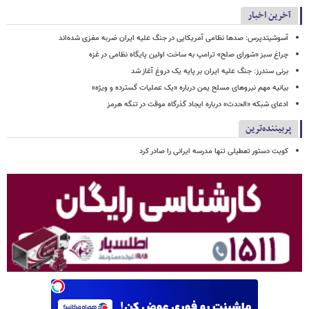
آخرین اخبار
آسوشیتدپرس: صدها نظامی آمریکایی در جنگ علیه ایران ضربه مغزی شده‌اند
چراغ سبز «شورای صلح» ترامپ به ساخت اولین پایگاه نظامی در غزه
برنی سندرز: جنگ علیه ایران بر پایه یک دروغ آغاز شد
بیانیه مهم نیروهای مسلح یمن درباره «یک عملیات گسترده و ویژه»
ادعای شبکه «الحدث» درباره ایجاد گذرگاه موقت در تنگه هرمز
پربیننده‌ترین
کویت دستور تعطیلی تنها مدرسه ایرانی را صادر کرد