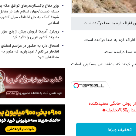
وزیر دفاع پاکستان:درهای توافق مکه بر
بسته نیست/جهان اسلام باید در مقابل
شود/ کمک به حل اختلاف میان کشورهای
اسلامی
ن اطراف غزه به صدا درآمده است.
رویترز: آمریکا فروش بیش از پنج هزار
به چند کشور عربی را تائید کرد
اطراف غزه به صدا درآمده است.
اسحاق‌ دار: به حضور در مراسم امضای 
افتخار می‌کنم / امیدواریم که منجر به 
ه صدا درآمده است.
منطقه‌ای شود
لام کردند که منطقه غیر مسکونی اصابت
 از روش خانگی سفیدکننده
دان50%تخفیف🔥
تخفیف ویژه!