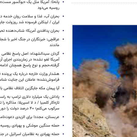
پانه‌تا: آمریکا مثل یک «بوکسور مست» 
روسیه می‌دود
بحران آب، غذا و سلامت روان خدمه در 
ایران / لینکلن فرسوده شد روزولت جا
بحران پدافندی آمریکا؛ شتاب‌دهنده تح
عراقچی: خبرنگاران در جنگ اخیر با شجا
ماندند
گردان سیدالشهداء: اصل پاسخ نظامی م
آمریکا لغو نشده؛ در زمان‌بندی اجرای 
گرفته،حجم و نوع پاسخ همچنان ادامه 
هشدار وزارت خارجه درباره یک پرونده ق
فراموش‌نشده؛ عاملان این جنایت شنا
آیا پیمان مکه جایگزین ائتلاف نظامی با
پاداش یک میلیارد دلاری ترامپ به راست
تازه‌کار کلمبیا / د لا اسپریلا: مذاکره را 
سرکوب می‌کنم؛ ۴۰ درصد دولت را دور می‌ریزم
عربستان، مجددا برای الزیدی دعوت‌نامه
حمله سنگین موشکی و پهپادی روسیه 
حمله پهپادی به نظامیان اسرائیل در جن