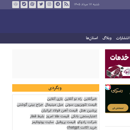
شنبه ۱۷ مرداد ۱۴۰۵
انتشارات
وبلاگ
استان‌ها
وبگردی
خبرآنلاین
راه نو آنلاین
بازی آنلاین
قیمت تلویزیون سونی
مبل مینیمال
جراح بینی گوشتی
پرشین هتل
قیمت آهن فولاد ایرانیان
اعتبارسنجی بانکی
قیمت طلا امروز
بلیط قطار
شرکت رادوکو
قیمت پروفیل
سایت یوتوتایمز
خرید اکانت chatgpt