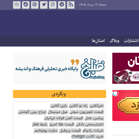
جمعه ۱۶ مرداد ۱۴۰۵
انتشارات
وبلاگ
استان‌ها
وبگردی
خبرآنلاین
راه نو آنلاین
بازی آنلاین
قیمت تلویزیون سونی
مبل مینیمال
جراح بینی گوشتی
پرشین هتل
قیمت آهن فولاد ایرانیان
اعتبارسنجی بانکی
قیمت طلا امروز
بلیط قطار
شرکت رادوکو
قیمت پروفیل
سایت یوتوتایمز
خرید اکانت chatgpt