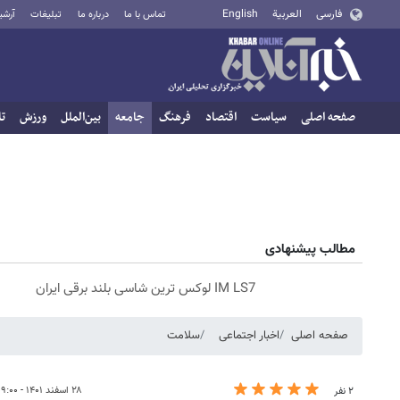
فارسی
العربية
English
تماس با ما
درباره ما
تبلیغات
آرشی
صفحه اصلی
سیاست
اقتصاد
فرهنگ
جامعه
بین‌الملل
ورزش
تا
مطالب پیشنهادی
IM LS7 لوکس ترین شاسی بلند برقی ایران
صفحه اصلی
اخبار اجتماعی
سلامت
۲۸ اسفند ۱۴۰۱ - ۰۹:۰۰
۲ نفر