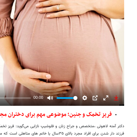
00:00
Mute
Settings
PIP
Enter
Download
fullscreen
فریز تخمک و جنین؛ موضوعی مهم برای دختران مجرد بالا
دکتر آمنه لاهوتی ،متخصص و جراح زنان و فلوشیپ نازایی می‌گوید: فریز تخم