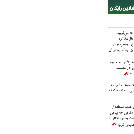
که می‌گوییم
حال مذاکره
ران معجزه بود/
ن بود آمریکا از آن
برنگار بودید چه
ور در نشست
د؟
لبنان با ایران /
ی با حزب نزدیک
 جدید منطقه /
اسلامی چه پیامی
لث ریاض، آنکارا و
 امنیتی غرب