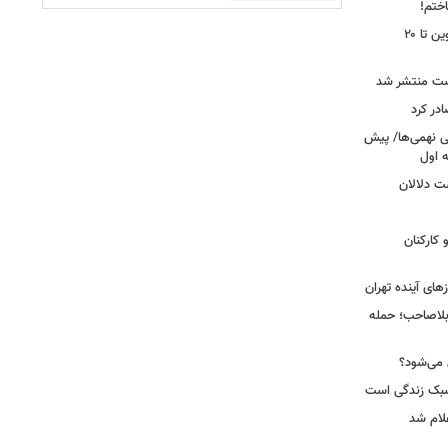
اختم!
محدودیت تردد در آزادراه تهران کرج قزوین تا ۲۰
ست منتشر شد
در کرد
تحصیلی نهمی‌ها/ پیش
ت دلالان
کارکنان
ای آینده تهران
بلاصاحب؛ حمله
ش می‌شود؟
سبک زندگی است
لام شد