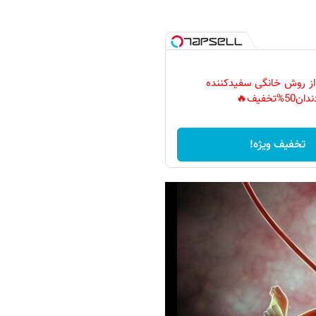
 از روش خانگی سفیدکننده
دان50%تخفیف🔥
تخفیف ویژه!