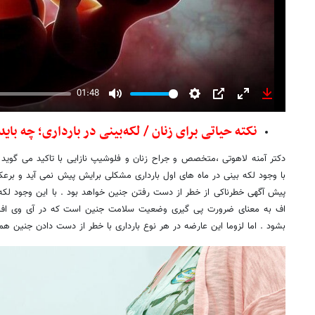
01:48
Mute
Settings
PIP
Enter
Download
fullscreen
نکته حیاتی برای زنان / لکه‌‎بینی در بارداری؛ چه باید کرد؟
دکتر آمنه لاهوتی ،متخصص و جراح زنان و فلوشیپ نازایی با تاکید می گوید 
با وجود لکه بینی در ماه های اول بارداری مشکلی برایش پیش نمی آید و برعک
پیش آگهی خطرناکی از خطر از دست رفتن جنین خواهد بود . با این وجود لکه 
اف به معنای ضرورت پی گیری وضعیت سلامت جنین است که در آی وی اف ب
بشود . اما لزوما این عارضه در هر نوع بارداری با خطر از دست دادن جنین هم