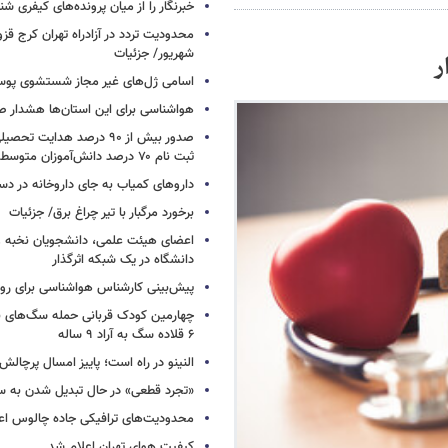
خبرنگار را از میان پرونده‌های کیفری شن
شهریور/ جزئیات
ر
اسامی ژل‌های غیر مجاز شستشوی پو
هواشناسی برای این استان‌ها هشدار صا
صدور بیش از ۹۰ درصد هدایت 
ثبت نام ۷۰ درصد دانش‌آموزان متوسطه اول
داروهای کمیاب به جای داروخانه در دس
برخورد مرگبار با تیر چراغ برق/ جزئیات
اعضای هیئت علمی، دانشجویان نخبه و 
دانشگاه در یک شبکه‌ اثرگذار
پیش‌بینی کارشناس هواشناسی برای روزه
چهارمین کودک قربانی حمله سگ‌های 
۶ قلاده سگ به آراد ۹ ساله
النینو در راه است؛ پاییز امسال پرچال
«تجرد قطعی» در حال تبدیل شدن به 
محدودیت‌های ترافیکی جاده چالوس اع
کیفیت هوای تهران اعلام شد