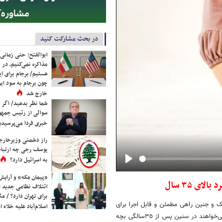
در بحث مشارکت کنید
ابوالفتح: حتی زمانی 
مذاکره نمی‌کنیم، در 
هستیم/ برجام برای ای
چون برجام به سود ایرا
خارج شد
شما نظر بدهید/ اگر خ
سوالی از رئیس جمه
خبری فردا می‌پرسیدی
راز دشمنی وزیرخارجه 
یوسف رجی چه ارتباط
به اسرائیل دارد؟
Play
«پیمان مکه» و آرایش
ی ٣۵ سال
ائتلاف نظامی جدید 
برای تهران دارد؟ / مث
ک و جنین راهی مطمئن و قابل اجرا برای
اسلام‌آباد علیه خلاء
فرزند دار شدن برای افراد مجرد بالای ٣٥سال یا خانم های متاهلی است که می‌خواهند در سنین پس از ٣٥سالگی بچه