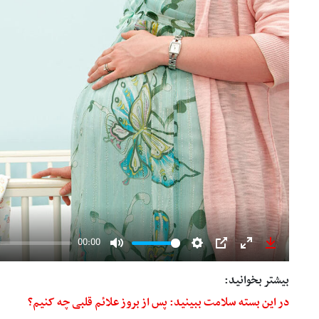
00:00
Mute
Settings
PIP
Enter
Download
fullscreen
بیشتر بخوانید:
در این بسته سلامت ببینید:
پس از بروز علائم قلبی چه کنیم؟