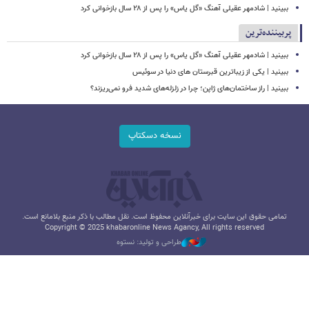
ببینید | شادمهر عقیلی آهنگ «گل یاس» را پس از ۲۸ سال بازخوانی کرد
پربیننده‌ترین
ببینید | شادمهر عقیلی آهنگ «گل یاس» را پس از ۲۸ سال بازخوانی کرد
ببینید | یکی از زیباترین قبرستان های دنیا در سوئیس
ببینید | راز ساختمان‌های ژاپن؛ چرا در زلزله‌های شدید فرو نمی‌ریزند؟
نسخه دسکتاپ
تمامی حقوق این سایت برای خبرآنلاین محفوظ است. نقل مطالب با ذکر منبع بلامانع است.
Copyright © 2025 khabaronline News Agancy, All rights reserved
طراحی و تولید: نستوه