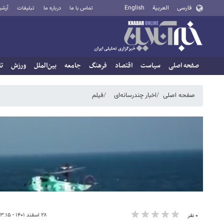
فارسی
العربية
English
تماس با ما
درباره ما
تبلیغات
آرشی
صفحه اصلی
سیاست
اقتصاد
فرهنگ
جامعه
بین‌الملل
ورزش
تا
صفحه اصلی
اخبار چندرسانه‌ای
فیلم
۲۸ اسفند ۱۴۰۱ - ۰۳:۱۵
۰ نفر