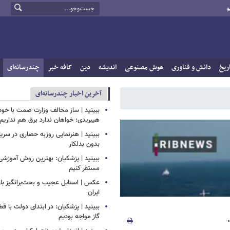
و
ریخ
دانش و فناوری
هوش مصنوعی
اندیشه
دین
کافه خبر
چندرسانه‌ای
آخرین اخبار چندرسانه‌ای
ببینید | ساز مخالف وزارت صمت با خود
هیبریدی: خواهان ندارد برق هم نداریم!
ببینید | هنرنمایی روزبه حصاری در سر
بدون بدلکار
ببینید | پزشکیان: بهترین روش آموزشی د
مستقر کنیم
عکس | استایل عجیب و بحث‌برانگیز باز
ایران
ببینید | پزشکیان: در ابتدای دولت با ق
گاز مواجه بودیم