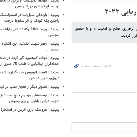
ببینید | انهدام تجهیزات اوکراین در محو
توسط اپراتورهای پهپاد روسی
ی ۲۰۲۳
ببینید | بارندگی سیل‌آسا در اسمولنس
باختن یک کودک بر اثر سقوط درخت
ت دریایی ۲۰۲۳ با شعار «باهم برای برقراری صلح و امنیت » و با حضور
ببینید | ورود غافلگیرکننده کاپی‌باراها 
مجلس
ببینید | رهبر شهید انقلاب: این اشتباه را
دهیم...
ببینید | نجات کوهنورد گیر کرده در ص
امدادگران ایتالیایی با طناب 70 متری از بالگرد
ببینید | انفجار اتوبوس بمب‌گذاری شده
دروزی‌نشین دمشق
ببینید | تصویر دیگر از نفجار بمب در ن
ببینید | بوسه‌های مرحوم حاج اسماعیل ب
شهید عباس بابایی بر پای پسرش
ببینید | عروسک بازی خرس در استخر!