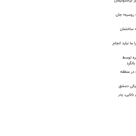
ر کراسنولیمان
ک روسیه؛ جان
به ساختمان
 ما نباید انجام
خره توسط
 در منطقه
زدیکی دمشق
ابایی، پدر