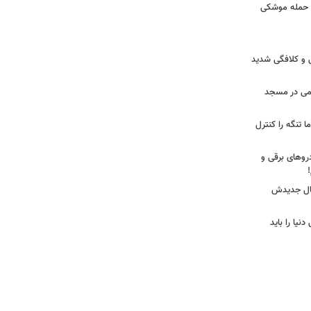
ا حمله موشکی
ی و کلافگی شدید
یغمی در مسجد
ا تنگه را کنترل
روهای برقی و
یال جدیدش
نیا را باید