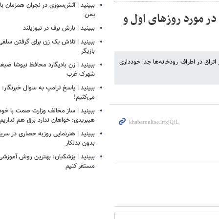
ببینید | آتش‌سوزی در نجران همزمان ب
ر مورد روزهای اول و
یمن
ببینید | بارش برف در نیوزیلند
ببینید | تلاش یک زن برای گرفتن سلف
بازیگر
راق در اطراف رودخانه‌ها جدا خودداری
ببینید | زنِ بادیگارد محافظ نیوشا ض
شهرک غرب
ببینید | پاسخ ترامپ به سوال خبرنگار: م
می‌کنیم!
ببینید | ساز مخالف وزارت صمت با خود
هیبریدی: خواهان ندارد برق هم نداریم!
ببینید | هنرنمایی روزبه حصاری در سر
بدون بدلکار
ببینید | پزشکیان: بهترین روش آموزشی د
مستقر کنیم