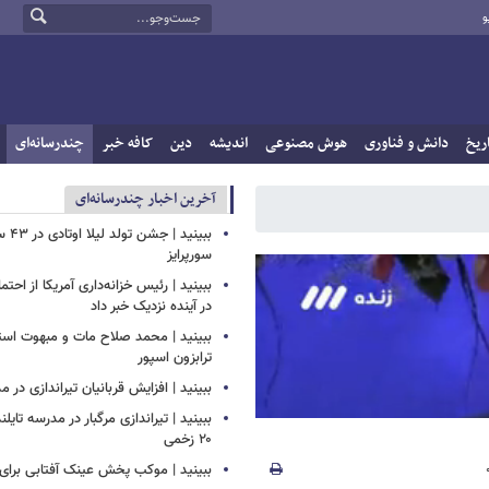
و
ریخ
دانش و فناوری
هوش مصنوعی
اندیشه
دین
کافه خبر
چندرسانه‌ای
آخرین اخبار چندرسانه‌ای
ببینید
سورپرایز
ببینید | رئیس خزانه‌داری آمریکا از احتما
در آینده نزدیک خبر داد
ببینید | محمد صلاح مات و مبهوت استق
ترابزون اسپور
ببینید | افزایش قربانیان تیراندازی در م
ببینید | تیراندازی مرگبار در مدرسه‌ تایل
۲۰ زخمی
ببینید | موکب پخش عینک آفتابی برای ز