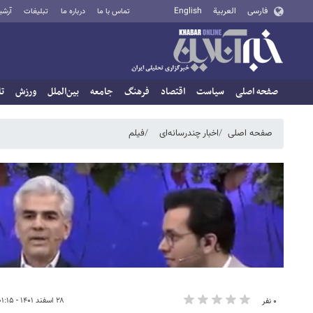
فارسی
العربية
English
تماس با ما
درباره ما
تبلیغات
آرشی
صفحه اصلی
سیاست
اقتصاد
فرهنگ
جامعه
بین‌الملل
ورزش
تا
صفحه اصلی
اخبار چندرسانه‌ای
فیلم
۲۸ اسفند ۱۴۰۱ - ۰۱:۱۵
۰ نفر