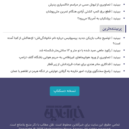
ببینید | تصاویری از لیونل مسی در مراسم خاکسپاری پدرش
ببینید | قطع برق کمپ کشتی آزادی هنگام تمرین ملی‌پوشان
ببینید | پزشکیان به آمریکا می‌رود؟
پربیننده‌ترین
ببینید | توضیح جالب بازیکن جدید پرسپولیس درباره نام خانوادگی‌اش؛ اژدهاکش از کجا آمده
است؟
ببینید | رکورد ماهی صید شده با دو متر و ۱۲ سانتی‌متر شکسته شد
ببینید | تصاویری از ورود هواپیماهای غیرنظامی به حریم هوایی باشگاه گلف ترامپ
ببینید | فداکاری مادر هندی برای نجات فرزندانش از زیر قطار
ببینید | پاسخ سخنگوی وزارت امور خارجه به گرفتن عوارض در تنگه هرمز در تفاهم با عمان
نسخه دسکتاپ
تمامی حقوق این سایت برای خبرآنلاین محفوظ است. نقل مطالب با ذکر منبع بلامانع است.