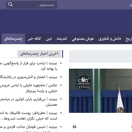
و
ریخ
دانش و فناوری
هوش مصنوعی
اندیشه
دین
کافه خبر
چندرسانه‌ای
آخرین اخبار چندرسانه‌ای
ببینید | ترامپ برای فرار از پاسخ‌گویی ب
را بهانه کرد
ببینید | انفجار و آتش‌سوزی در پالایشگ
عکس | ماه‌چهره خلیلی با لباس عروس د
حیایی و پارسا پیروزفر
ببینید | بی‌قراری باران کوثری در مراسم 
همتیان
ببینید | عطریانفر: پوست قالیباف به اند
است که خیلی نگران اهانت تندروها...
ببینید | تنیس فوتبال جذاب قایدی و مغا