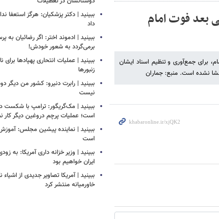
دوستانشان در تعطیلات
ی بعد فوت امام
ببینید | دکتر پزشکیان: هرگز استعفا ندا
داد
ببینید | ادموند اختر: اگر رضائیان به پ
برمی‌گردد به شعور خودش!
ببینید | عملیات انتحاری پهپادها برای نا
 برای جمع‌آوری و تنظیم اسناد ایشان
زنبورها
شا نشده است. منبع: جماران
ببینید | رابرت دنیرو: کشور من دیگر 
نیست
ببینید | مک‌گریگور: ترامپ با شکست در
است؛ عملیات پرچم دروغین دیگر کار نم
ببینید | نماینده پیشین مجلس: آموزش
است
ببینید | وزیر خزانه داری آمریکا: به زود
ایران خواهیم بود
ببینید | آمریکا تصاویر جدیدی از اشیاء 
خاورمیانه منتشر کرد