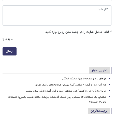
*
لطفا حاصل عبارت را در جعبه متن روبرو وارد کنید
3 + 6 =
ارسال
آخرین اخبار
موهای نرم و شفاف با چهار ماسک خانگی
کنار آب، دور از گرما؛ ۶ مقصد آبی/ بهترین دریاچه‌های نزدیک تهران
جریان بارش‌زا در راه کشور/ این مناطق امروز و فردا آماده بارش باران باشند
تماشای یک تصادف، ۱۴ مصدوم روی دست گذاشت/ جزئیات حادثه عجیب یاسوج/ «تصادف
ثانویه» چیست؟
پربیننده‌ترین