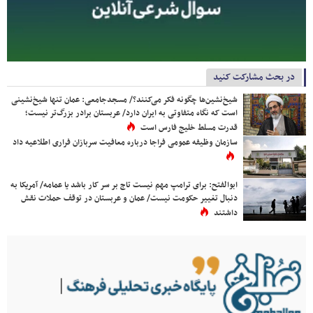
در بحث مشارکت کنید
شیخ‌نشین‌ها چگونه فکر می‌کنند؟/ مسجدجامعی: عمان تنها شیخ‌نشینی
است که نگاه متفاوتی به ایران دارد/ عربستان برادر بزرگ‌تر نیست؛
قدرت مسلط خلیج فارس است
سازمان وظیفه عمومی فراجا درباره معافیت سربازان فراری اطلاعیه داد
ابوالفتح: برای ترامپ مهم نیست تاج بر سر کار باشد یا عمامه/ آمریکا به
دنبال تغییر حکومت نیست/ عمان و عربستان در توقف حملات نقش
داشتند