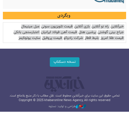
وبگردی
خبرآنلاین
راه نو آنلاین
بازی آنلاین
قیمت تلویزیون سونی
مبل مینیمال
جراح بینی گوشتی
پرشین هتل
قیمت آهن فولاد ایرانیان
اعتبارسنجی بانکی
قیمت طلا امروز
بلیط قطار
شرکت رادوکو
قیمت پروفیل
سایت یوتوتایمز
نسخه دسکتاپ
تمامی حقوق این سایت برای خبرآنلاین محفوظ است. نقل مطالب با ذکر منبع بلامانع است.
Copyright © 2025 khabaronline News Agancy, All rights reserved
طراحی و تولید: نستوه