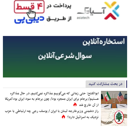
در بحث مشارکت کنید
ابوالفتح: حتی زمانی که می‌گوییم مذاکره نمی‌کنیم، در حال مذاکره
هستیم/ برجام برای ایران معجزه بود/ چون برجام به سود ایران بود آمریکا
از آن خارج شد
راز دشمنی وزیرخارجه لبنان با ایران / یوسف رجی چه ارتباطی با حزب
نزدیک به اسرائیل دارد؟