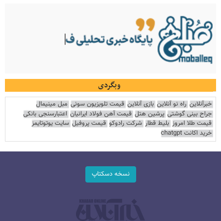
وبگردی
خبرآنلاین
راه نو آنلاین
بازی آنلاین
قیمت تلویزیون سونی
مبل مینیمال
جراح بینی گوشتی
پرشین هتل
قیمت آهن فولاد ایرانیان
اعتبارسنجی بانکی
قیمت طلا امروز
بلیط قطار
شرکت رادوکو
قیمت پروفیل
سایت یوتوتایمز
خرید اکانت chatgpt
نسخه دسکتاپ