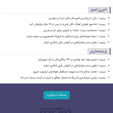
آخرین اخبار
ببینید | یکی از زیباترین قبرستان های دنیا در سوئیس
ببینید | شادمهر عقیلی آهنگ «گل یاس» را پس از ۲۸ سال بازخوانی کرد
ببینید | ممنوعیت زیارت عتبات و اربعین برای مردم بحرین
ببینید | حمله توپخانه‌ای رژیم اسرائیل به شهرک المنصوری در جنوب لبنان
ببینید | بغض سحر دولتشاهی در آغوش غزل شاکری ترکید
پربیننده‌ترین
ببینید | جشن تولد لیلا اوتادی در ۴۳ سالگی‌اش با یک سورپرایز
ببینید | بغض سحر دولتشاهی در آغوش غزل شاکری ترکید
ببینید | محمد صلاح مات و مبهوت استقبال هواداران ترابزون اسپور
ببینید | رئیس خزانه‌داری آمریکا از احتمال توافق با ایران در آینده نزدیک خبر داد
نسخه دسکتاپ