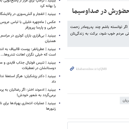
ببینید | ترامپ برای فرار از پاسخ‌گویی ب
را بهانه کرد
ه حضورش در صداوسیما
ببینید | انفجار و آتش‌سوزی در پالایشگ
عکس | ماه‌چهره خلیلی با لباس عروس د
گر توانسته باشم چند پدرومادر زحمت
حیایی و پارسا پیروزفر
شتی مردم خوب شود، برکت به زندگی‌تان
ببینید | بی‌قراری باران کوثری در مراسم 
همتیان
ببینید | عطریانفر: پوست قالیباف به اند
است که خیلی نگران اهانت تندروها...
ببینید | تنیس فوتبال جذاب قایدی و مغا
دوستانشان در تعطیلات
ببینید | دکتر پزشکیان: هرگز استعفا ندا
داد
ببینید | ادموند اختر: اگر رضائیان به پ
برمی‌گردد به شعور خودش!
یان
ببینید | عملیات انتحاری پهپادها برای نا
زنبورها