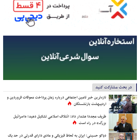
در بحث مشارکت کنید
تازه‌ترین خبر تامین اجتماعی درباره زمان پرداخت معوقات فروردین و
اردیبهشت بازنشستگان
ظریف مجددا هشدار داد: ائتلاف اسلامی تشکیل دهید؛ «اسرائیل
بزرگ» در راه است
دیاکو حسینی: ایران به لحاظ فیزیکی و مادی دارای قدرتی در حد یک