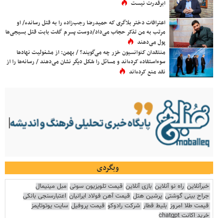
ابرقدرت نیست
اعترافات دختر بلاگری که حمیدرضا رجب‌زاده را به قتل رسانده/ او
مرتب به من تذکر حجاب می‌داد/دوست پسرم گفت بابت قتل بسیجی‌ها
پول می‌دهند
منتقدان کنوانسیون خزر چه می‌گویند؟ / بهمن: از مشغولیت نهادها
سوءاستفاده کرده‌اند و مسائل را شکل دیگر نشان می‌دهند / رسانه‌ها را از
نقد منع کرده‌اند
وبگردی
خبرآنلاین
راه نو آنلاین
بازی آنلاین
قیمت تلویزیون سونی
مبل مینیمال
جراح بینی گوشتی
پرشین هتل
قیمت آهن فولاد ایرانیان
اعتبارسنجی بانکی
قیمت طلا امروز
بلیط قطار
شرکت رادوکو
قیمت پروفیل
سایت یوتوتایمز
خرید اکانت chatgpt