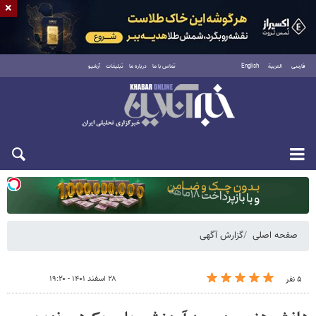
×
فارسی
العربية
English
تماس با ما
درباره ما
تبلیغات
آرشیو
یکشنبه ۱۸ مرداد ۱۴۰۵
صفحه اصلی
گزارش آگهی
۲۸ اسفند ۱۴۰۱ - ۱۹:۲۰
۵ نفر