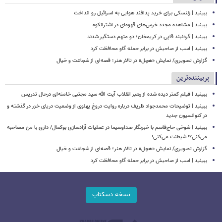
ببینید | زلنسکی برای خرید پدافند هوایی به اسرائیل رو انداخت
ببینید | مشاهده مجدد خرس‌های قهوه‌ای در اشترانکوه
ببینید | گردنبند قاپی در کریمخان؛ دو متهم دستگیر شدند
ببینید | اسب از صاحبش در برابر حمله گاو محافظت کرد
گزارش تصویری/ نمایش «هچل» در تالار هنر؛ قصه‌ای از شجاعت و خیال
پربیننده‌ترین
ببینید | فیلم کمتر دیده شده از رهبر انقلاب آیت الله سید مجتبی خامنه‌ای درحال تدریس
ببینید | توضیحات محمدجواد ظریف درباره روایت دروغ پهلوی از وضعیت دریای خزر در گذشته و
در کنوانسیون جدید
ببینید | شوخی حاج‌قاسم با خبرنگار صداوسیما در عملیات آزادسازی بوکمال/ داری با من مصاحبه‌
می‌کنی؟! شیطنت می‌کنی!
گزارش تصویری/ نمایش «هچل» در تالار هنر؛ قصه‌ای از شجاعت و خیال
ببینید | اسب از صاحبش در برابر حمله گاو محافظت کرد
نسخه دسکتاپ