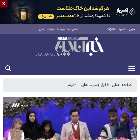
×
فارسی
العربية
English
تماس با ما
درباره ما
تبلیغات
آرشیو
شنبه ۱۷ مرداد ۱۴۰۵
صفحه اصلی
اخبار چندرسانه‌ای
فیلم