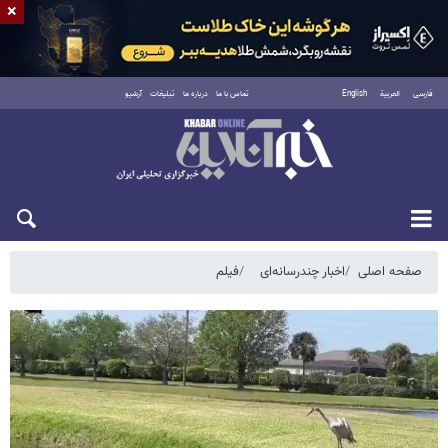
×
فارسی
العربية
English
تماس با ما
درباره ما
تبلیغات
آرشیو
پنجشنبه ۱۵ مرداد ۱۴۰۵
صفحه اصلی
اخبار چندرسانه‌ای
فیلم