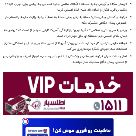
«پیمان مکه» و آرایش جدید منطقه / ائتلاف نظامی جدید اسلامی چه پیامی برای تهران دارد؟ /
مثلث ریاض، آنکارا و اسلام‌آباد علیه خلاء امنیتی غرب
ترکیه، پاکستان و عربستان: حمله به یکی یعنی حمله به همه / بیانیه وزارت خارجه پاکستان در
خصوص پیمان دفاعی مشترک مکه
پیش به سوی ناتوی اسلامی؟ / گل‌عنبری: بازدارندگی آمریکا کارایی خود را از دست داد؛ ریاض به
دنبال نظام امنیتی درون‌منطقه‌ای برای مهار ایران است
توطئه خارجی ترامپ کار خود اوست / نیویورکر: آمریکا از همین حالا برای ابطال و دستکاری نتایج
انتخابات میان‌دوره‌ای کنگره برنامه‌ریزی می‌کند
نماز جماعت سران ترکیه، عربستان و پاکستان + عکس / بن‌سلمان، شهباز شریف و اردوغان پس
از امضای پیمان دفاع مشترک نماز خواندند