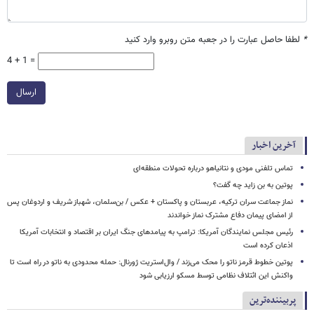
*
لطفا حاصل عبارت را در جعبه متن روبرو وارد کنید
4 + 1 =
ارسال
آخرین اخبار
تماس تلفنی مودی و نتانیاهو درباره تحولات منطقه‌ای
پوتین به بن زاید چه گفت؟
نماز جماعت سران ترکیه، عربستان و پاکستان + عکس / بن‌سلمان، شهباز شریف و اردوغان پس
از امضای پیمان دفاع مشترک نماز خواندند
رئیس مجلس نمایندگان آمریکا: ترامپ به پیامدهای جنگ ایران بر اقتصاد و انتخابات آمریکا
اذعان کرده است
پوتین خطوط قرمز ناتو را محک می‌زند / وال‌استریت ژورنال: حمله محدودی به ناتو در راه است تا
واکنش این ائتلاف نظامی توسط مسکو ارزیابی شود
پربیننده‌ترین