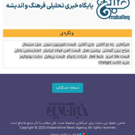
وبگردی
خبرآنلاین
راه نو آنلاین
بازی آنلاین
قیمت تلویزیون سونی
مبل مینیمال
جراح بینی گوشتی
پرشین هتل
قیمت آهن فولاد ایرانیان
اعتبارسنجی بانکی
قیمت طلا امروز
بلیط قطار
شرکت رادوکو
قیمت پروفیل
سایت یوتوتایمز
خرید اکانت chatgpt
نسخه دسکتاپ
تمامی حقوق این سایت برای خبرآنلاین محفوظ است. نقل مطالب با ذکر منبع بلامانع است.
Copyright © 2025 khabaronline News Agancy, All rights reserved
طراحی و تولید: نستوه