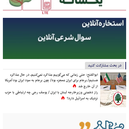
در بحث مشارکت کنید
ابوالفتح: حتی زمانی که می‌گوییم مذاکره نمی‌کنیم، در حال مذاکره
هستیم/ برجام برای ایران معجزه بود/ چون برجام به سود ایران بود آمریکا
از آن خارج شد
راز دشمنی وزیرخارجه لبنان با ایران / یوسف رجی چه ارتباطی با حزب
نزدیک به اسرائیل دارد؟