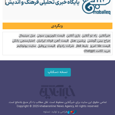
وبگردی
خبرآنلاین
راه نو آنلاین
بازی آنلاین
قیمت تلویزیون سونی
مبل مینیمال
جراح بینی گوشتی
پرشین هتل
قیمت آهن فولاد ایرانیان
اعتبارسنجی بانکی
قیمت طلا امروز
بلیط قطار
شرکت رادوکو
قیمت پروفیل
سایت یوتوتایمز
خرید اکانت chatgpt
نسخه دسکتاپ
تمامی حقوق این سایت برای خبرآنلاین محفوظ است. نقل مطالب با ذکر منبع بلامانع است.
Copyright © 2025 khabaronline News Agancy, All rights reserved
طراحی و تولید: نستوه