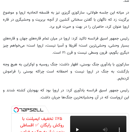
شد.
در میانه این جلسه طولانی، سارکوزی گریزی نیز به فلسفه اتحادیه اروپا و موضوع
برگزیت زد که ناگهان با گفتن سخنانی آتشین از آنچه بربریت و وحشیگری در قاره
اروپا عنوان کرد، حاضران را در بهت و حیرت فرو برد.
رئیس جمهور اسبق فرانسه تاکید کرد: اروپا در میان تمام قاره‌های جهان و قاره‌های
بسیار وحشی، وحشی‌ترین است؛ آفریقا و آسیا نیست، اروپا است؛ می‌خواهم چیز
دیگری بگویم، قرون وسطی نیست و قرن ۲۱ است.
سارکوزی با یادآوری جنگ بوسنی، اظهار داشت: جنگ روسیه و اوکراین به هیچ وجه
بازگشت به جنگ در اروپا نیست و احمقانه است چراکه بوسنی را فراموش
کرده‌ایم.
رئیس جمهور اسبق فرانسه یادآوری کرد: در اروپا بود که یهودیان کشته شدند و
این اروپاست که در آن وحشیانه‌ترین جنگ‌ها جریان داشت.
٪۲۵ تخفیف ایمپلنت با
روکش رایگان ✅ اقساطی
بدون نیاز به چک و ضامن