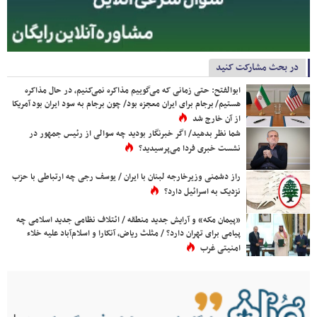
در بحث مشارکت کنید
ابوالفتح: حتی زمانی که می‌گوییم مذاکره نمی‌کنیم، در حال مذاکره
هستیم/ برجام برای ایران معجزه بود/ چون برجام به سود ایران بود آمریکا
از آن خارج شد
شما نظر بدهید/ اگر خبرنگار بودید چه سوالی از رئیس جمهور در
نشست خبری فردا می‌پرسیدید؟
راز دشمنی وزیرخارجه لبنان با ایران / یوسف رجی چه ارتباطی با حزب
نزدیک به اسرائیل دارد؟
«پیمان مکه» و آرایش جدید منطقه / ائتلاف نظامی جدید اسلامی چه
پیامی برای تهران دارد؟ / مثلث ریاض، آنکارا و اسلام‌آباد علیه خلاء
امنیتی غرب