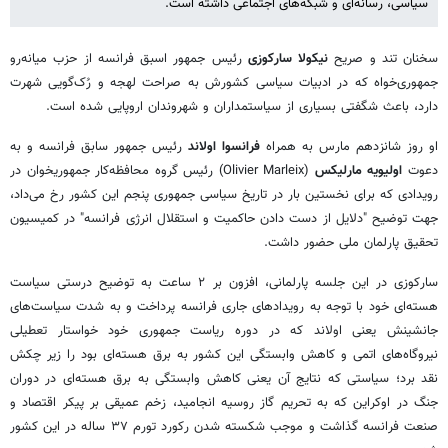
سیاسی، رسانه‌ای و شبکه‌های اجتماعی داشته است.
سخنان تند و صریح
نیکولا سارکوزی
رئیس جمهور اسبق فرانسه از حزب میانه‌رو
جمهوری‌خواه که در ادبیات سیاسی کشورش به صراحت‌ لهجه و رُک‌گویی شهرت
دارد، باعث شگفتی بسیاری از سیاستمداران و شهروندان اروپایی شده است.
او روز شانزدهم مارس به همراه
فرانسوا اولاند
رئیس جمهور سابق فرانسه و به
دعوت
اولیویه مارلیکس
(Olivier Marleix) رئیس گروه محافظه‌کار جمهوریخوان در
رویدادی که برای نخستین بار در تاریخ سیاسی جمهوری پنجم این کشور رخ می‌داد،
جهت توضیح "دلایل از دست دادن حاکمیت و استقلال انرژی فرانسه" در کمیسیون
تحقیق پارلمان ملی حضور داشت.
سارکوزی در این جلسه پارلمانی، افزون بر ۲ ساعت به توضیح درستی سیاست
هسته‌ای خود با توجه به رویدادهای جاری فرانسه پرداخت و به شدت سیاست‌های
جانشینش یعنی اولاند که در دوره ریاست جمهوری خود خواستار تعطیلی
نیروگاه‌های اتمی و کاهش وابستگی این کشور به برق هسته‌ای بود را زیر چکش
نقد برد؛ سیاستی که نتایج آن یعنی کاهش وابستگی به برق هسته‌ای در دوران
جنگ در اوکراین که به تحریم گاز روسیه انجامید، زخم عمیقی بر پیکر اقتصاد و
صنعت فرانسه گذاشت و موجب شکسته شدن رکورد تورم ۳۷ ساله در این کشور