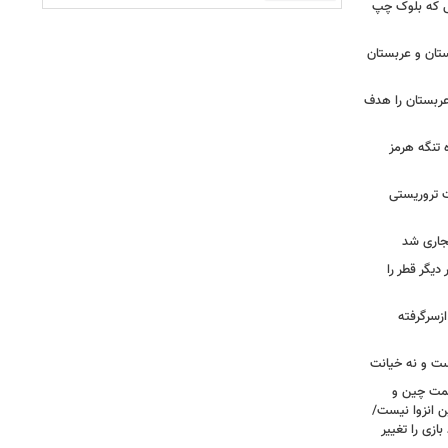
 تا زهران ممدانی؛ ۱۰ سالی که بلوک چپ
تان و عربستان
ربستان را هدف
ه تنگه هرمز
ت تروریستی
یگر قطر را
ازسرگرفته
ست و نه خیانت
سمت چین و
ن انزوا نیست/
ازی را تغییر