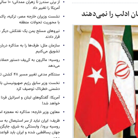
از برنی سندرز
آمریکا را تغییر داد
ن ادلب را نمی‌دهند
نشست وزیران خارجه مصر، ترکیه، پاکس
با محوریت تحولات منطقه
نیروهای مسلح یمن یک نفتکش دیگر ع
قرار دادند
سازمان ملل: طرف‌ها را به مذاکره دربار
تشویق می‌کنیم
روسیه: ماکرون به کی‌یف دستور حملا
می‌دهد
سنتکام مدعی تغییر مسیر ۴۸ کشتی تجاری شد
نخست وزیر سابق رژیم صهیونیستی بار د
دشمنی خطرناک توصیف کرد
آمریکا: گفتگوهای لبنان و اسرائیل فردا 
خواهد شد!
معاون وزیر خارجه: مذاکره نه معجزه ا
ظریف: ایران نباید از سر استیصال به 
روسیه برود/ وابستگی به شرق، جایگزی
جهان پساقطبی شده و ایران باید قواعد ب