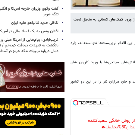
دهد
گفت وگوی وزیران خارجه آمریکا و انگلیس
تنگه هرمز
 از ورود کمک‌های انسانی به مناطق تحت
لفاظی جدید نتانیاهو علیه ایران
اذعان ونس به یک فساد مالی در آمریکا
غریب‌آبادی: پیام‌هایی از آمریکا مبنی بر 
ای انسانی، ۱۲ روز است که به خاطر این اقدام تروریست‌ها نتوانسته‌اند، وارد
بازگشت به تعهدات دریافت کرده‌ایم / تف
عمان درباره ترتیبات تنگه هرمز در آستا
اش‌های میانجی‌ها با ورود کاروان های
سوریه را لرزاند و جان هزاران نفر را در این دو کشور
 از روش خانگی سفیدکننده
دان50%تخفیف🔥