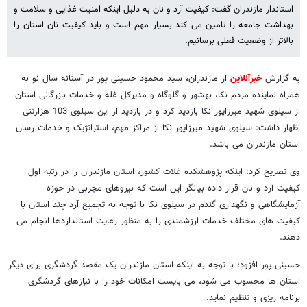
استاندار مازندران گفت: کیفیت آرد و نان به دلیل اینکه امنیت غذایی و سلامت و
بهداشت جامعه را تامین می کند بسیار مهم است و باید کیفیت نان استان را
بالاتر از وضعیت فعلی برسانیم.
به گزارش
خبرآنلاین
از مازندران، سید محمود حسینی پور در آستانه سال نو به
همراه نماینده مردم نکا، بهشهر و گلوگاه و مدیرکل غله و خدمات بازرگانی استان
از سیلوی شهید میرزاپور نکا بازدید کرد و در بازدید از این سیلوی 103 هزارتنی
اظهار داشت: سیلوی شهید میرزاپور نکا از مراکز مهم، استراتژیک و خدمات رسان
استان مازندران می باشد.
وی تصریح کرد: اینکه پژوهشکده غلات کشور، استان مازندران را در رتبه اول
کیفیت آرد و نان قرار داده بیانگر این است که نیروهای مجربی در حوزه
آزمایشگاهی و نگهداری گندم در سیلوی نکا با توجه به تجمیع آرد چند استان با
کیفیت های مختلف خدمات ارزشمندی را به منظور رعایت استانداردها انجام می
دهند.
حسینی پور افزود: با توجه به اینکه استان مازندران یک مقصد گردشگری برای دیگر
استان ها محسوب می شود، می بایست امکانات خود را با نیازهای گردشگری
برنامه ریزی و تنظیم نماید.