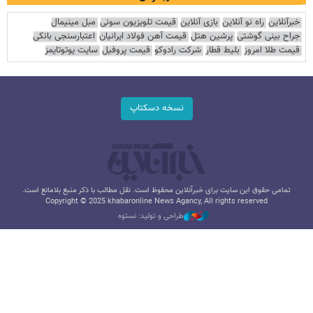
خبرآنلاین
راه نو آنلاین
بازی آنلاین
قیمت تلویزیون سونی
مبل مینیمال
جراح بینی گوشتی
پرشین هتل
قیمت آهن فولاد ایرانیان
اعتبارسنجی بانکی
قیمت طلا امروز
بلیط قطار
شرکت رادوکو
قیمت پروفیل
سایت یوتوتایمز
نسخه دسکتاپ
تمامی حقوق این سایت برای خبرآنلاین محفوظ است. نقل مطالب با ذکر منبع بلامانع است.
Copyright © 2025 khabaronline News Agancy, All rights reserved
طراحی و تولید: نستوه