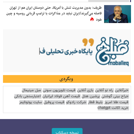
ظریف: بدون مدیریت تنش با آمریکا، حتی دوستان ایران هم از تهران
فاصله می‌گیرند/ایران نباید در مذاکرات با ترامپ قربانی روسیه و چین
شود
وبگردی
خبرآنلاین
راه نو آنلاین
بازی آنلاین
قیمت تلویزیون سونی
مبل مینیمال
جراح بینی گوشتی
پرشین هتل
قیمت آهن فولاد ایرانیان
اعتبارسنجی بانکی
قیمت طلا امروز
بلیط قطار
شرکت رادوکو
قیمت پروفیل
سایت یوتوتایمز
خرید اکانت chatgpt
نسخه دسکتاپ