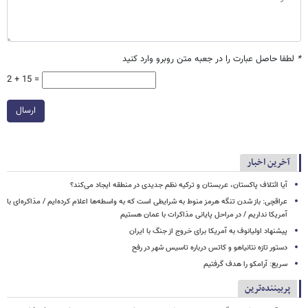
*
لطفا حاصل عبارت را در جعبه متن روبرو وارد کنید
2 + 15 =
ارسال
آخرین اخبار
آیا ائتلاف پاکستان، عربستان و ترکیه نظم جدیدی در منطقه ایجاد می‌کند؟
عراقچی: باز شدن تنگه هرمز منوط به شرایطی است که به واسطه‌ها اعلام کرده‌ایم / مذاکره‌ای با
آمریکا نداریم / در مراحل پایانی مذاکرات با عمان هستیم
پیشنهاد اولیانوف به آمریکا برای خروج از جنگ با ایران
دستور تازه نتانیاهو و کاتس درباره تاسیس شهر در رفح
سریع: آرامکو را هدف گرفتیم
پربیننده‌ترین