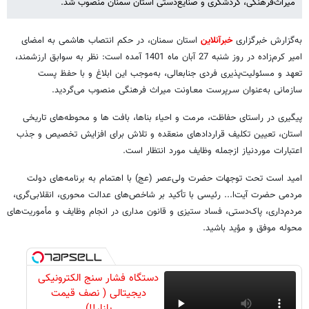
میراث‌فرهنگی، گردشگری و صنایع‌دستی استان سمنان منصوب شد.
به‌گزارش خبرگزاری
خبرآنلاین
استان سمنان، در حکم انتصاب هاشمی به امضای
امیر کرم‌زاده در روز شنبه 27 آبان ماه 1401 آمده است: نظر به سوابق ارزشمند،
تعهد و مسئولیت‌پذیری فردی جنابعالی، به‌موجب این ابلاغ و با حفظ پست
سازمانی به‌عنوان سـرپرست معـاونت میراث فرهنگی منصوب می‌گردید.
پیگیری در راستای حفاظت، مرمت و احیاء بناها، بافت ها و محوطه‌های تاریخی
استان، تعیین تکلیف قراردادهای منعقده و تلاش برای افزایش تخصیص و جذب
اعتبارات موردنیاز ازجمله وظایف مورد انتظار است.
امید است تحت توجهات حضرت ولی‌عصر (عج) با اهتمام به برنامه‌های دولت
مردمی حضرت آیت‌ا... رئیسی با تأکید بر شاخص‌های عدالت محوری، انقلابی‌گری،
مردم‌داری، پاک‌دستی، فساد ستیزی و قانون مداری در انجام وظایف و مأموریت‌های
محوله موفق و مؤید باشید.
دستگاه فشار سنج الکترونیکی
دیجیتالی ( نصف قیمت
بازار!!)