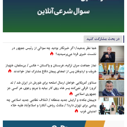
در بحث مشارکت کنید
شما نظر بدهید/ اگر خبرنگار بودید چه سوالی از رئیس جمهور در
نشست خبری فردا می‌پرسیدید؟
نماز جماعت سران ترکیه، عربستان و پاکستان + عکس / بن‌سلمان، شهباز
شریف و اردوغان پس از امضای پیمان دفاع مشترک نماز خواندند
سناتور آمریکایی خواهان ارسال اسلحه برای شورش در ایران شد / تد
کروز: فرقی نمی‌کند پسر شاه روی کار بیاید یا مریم رجوی، هر کسی جز
جمهوری اسلامی
«پیمان مکه» و آرایش جدید منطقه / ائتلاف نظامی جدید اسلامی چه
پیامی برای تهران دارد؟ / مثلث ریاض، آنکارا و اسلام‌آباد علیه خلاء
امنیتی غرب