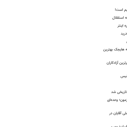
یم است!
ه استقلال
اینتر
درید
نه هایجک بهترین
رین آزادکاران
ولیس
تاریخی شد
مون؛ وعده‌ای
لی آقایان در
ییان؛ بمب