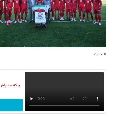
258 258
پنکه مه پاش 