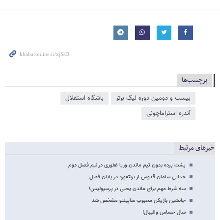
برچسب‌ها
بیست و دومین دوره لیگ برتر
باشگاه استقلال
آندره استراماچونی
خبرهای مرتبط
پشت پرده بدون تیم ماندن وریا غفوری در نیم فصل دوم
جدایی سامان قدوس از برنتفورد در پایان فصل
سه شرط مهم برای ماندن یحیی در پرسپولیس!
جانشین بازیکن محبوب ساپینتو مشخص شد
سال حساس والیبال!