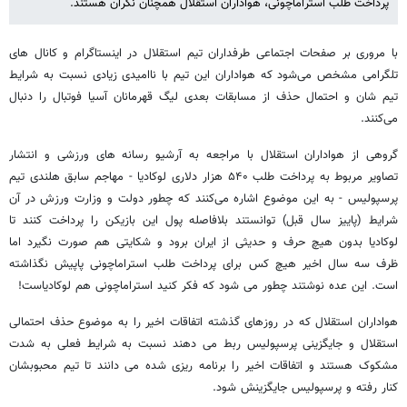
پرداخت طلب استراماچونی، هواداران استقلال همچنان نگران هستند.
با مروری بر صفحات اجتماعی طرفداران تیم استقلال در اینستاگرام و کانال های
تلگرامی مشخص می‌شود که هواداران این تیم با ناامیدی زیادی نسبت به شرایط
تیم شان و احتمال حذف از مسابقات بعدی لیگ قهرمانان آسیا فوتبال را دنبال
می‌کنند.
گروهی از هواداران استقلال با مراجعه به آرشیو رسانه های ورزشی و انتشار
تصاویر مربوط به پرداخت طلب ۵۴۰ هزار دلاری لوکادیا - مهاجم سابق هلندی تیم
پرسپولیس - به این موضوع اشاره می‌کنند که چطور دولت و وزارت ورزش در آن
شرایط (پاییز سال قبل) توانستند بلافاصله پول این بازیکن را پرداخت کنند تا
لوکادیا بدون هیچ حرف و حدیثی از ایران برود و شکایتی هم صورت نگیرد اما
ظرف سه سال اخیر هیچ کس برای پرداخت طلب استراماچونی پاپیش نگذاشته
است. این عده نوشتند چطور می شود که فکر کنید استراماچونی هم لوکادیاست!
هواداران استقلال که در روزهای گذشته اتفاقات اخیر را به موضوع حذف احتمالی
استقلال و جایگزینی پرسپولیس ربط می دهند نسبت به شرایط فعلی به شدت
مشکوک هستند و اتفاقات اخیر را برنامه ریزی شده می دانند تا تیم محبوبشان
کنار رفته و پرسپولیس جایگزینش شود.