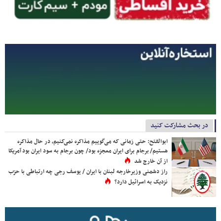
در بحث مشارکت کنید
ابوالفتح: حتی زمانی که می‌گوییم مذاکره نمی‌کنیم، در حال مذاکره
هستیم/ برجام برای ایران معجزه بود/ چون برجام به سود ایران بود آمریکا
از آن خارج شد
راز دشمنی وزیرخارجه لبنان با ایران / یوسف رجی چه ارتباطی با حزب
نزدیک به اسرائیل دارد؟