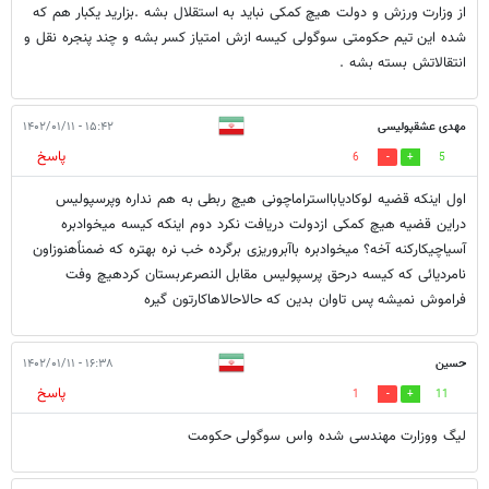
از وزارت ورزش و دولت هیچ کمکی نباید به استقلال بشه .بزارید یکبار هم که
شده این تیم حکومتی سوگولی کیسه ازش امتیاز کسر بشه و چند پنجره نقل و
انتقالاتش بسته بشه .
مهدی عشقپولیسی
۱۵:۴۲ - ۱۴۰۲/۰۱/۱۱
پاسخ
6
5
اول اینکه قضیه لوکادیابااستراماچونی هیچ ربطی به هم نداره وپرسپولیس
دراین قضیه هیچ کمکی ازدولت دریافت نکرد دوم اینکه کیسه میخوادبره
آسیاچیکارکنه آخه؟ میخوادبره باآبروریزی برگرده خب نره بهتره که ضمناًهنوزاون
نامردیائی که کیسه درحق پرسپولیس مقابل النصرعربستان کردهیچ وفت
فراموش نمیشه پس تاوان بدین که حالاحالاهاکارتون گیره
حسین
۱۶:۳۸ - ۱۴۰۲/۰۱/۱۱
پاسخ
1
11
لیگ ووزارت مهندسی شده واس سوگولی حکومت