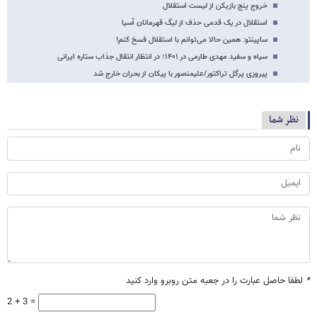
خروج پنج بازیکن از لیست استقلال
استقلال در یک قدمی حذف از لیگ قهرمانان آسیا
ساپینتو: همین حالا می‌توانم با استقلال فسخ کنم!
سیاه و سفید مهدی طارمی در ۱۴۰۱؛ در انتظار انتقال جذاب ستاره ایرانی
پیروزی پرگل تراکتور/علیمنصور با پیکان از بحران خارج شد
نظر شما
*
لطفا حاصل عبارت را در جعبه متن روبرو وارد کنید
2 + 3 =