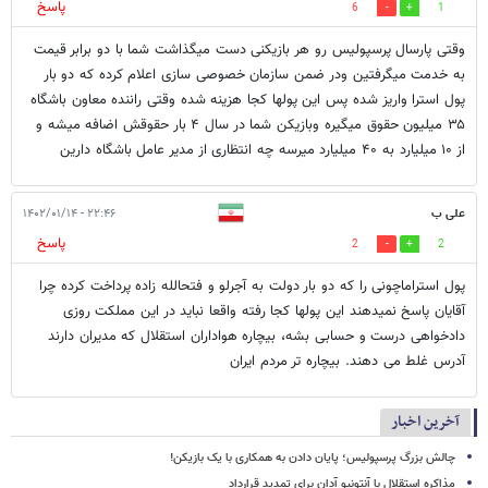
پاسخ
6
1
وقتی پارسال پرسپولیس رو هر بازیکنی دست میگذاشت شما با دو برابر قیمت
به خدمت میگرفتین ودر ضمن سازمان خصوصی سازی اعلام کرده که دو بار
پول استرا واریز شده پس این پولها کجا هزینه شده وقتی راننده معاون باشگاه
۳۵ میلیون حقوق میگیره وبازیکن شما در سال ۴ بار حقوقش اضافه میشه و
از ۱۰ میلیارد به ۴۰ میلیارد میرسه چه انتظاری از مدیر عامل باشگاه دارین
علی ب
۲۲:۴۶ - ۱۴۰۲/۰۱/۱۴
پاسخ
2
2
پول استراماچونی را که دو بار دولت به آجرلو و فتحالله زاده پرداخت کرده چرا
آقایان پاسخ نمیدهند این پولها کجا رفته واقعا نباید در این مملکت روزی
دادخواهی درست و حسابی بشه، بیچاره هواداران استقلال که مدیران دارند
آدرس غلط می دهند. بیچاره تر مردم ایران
آخرین اخبار
چالش بزرگ پرسپولیس؛ پایان دادن به همکاری با یک بازیکن!
مذاکره استقلال با آنتونیو آدان برای تمدید قرارداد