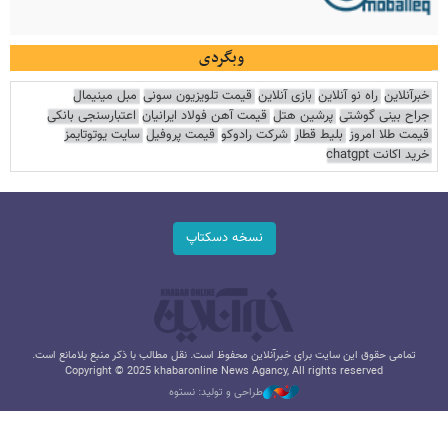
وبگردی
خبرآنلاین
راه نو آنلاین
بازی آنلاین
قیمت تلویزیون سونی
مبل مینیمال
جراح بینی گوشتی
پرشین هتل
قیمت آهن فولاد ایرانیان
اعتبارسنجی بانکی
قیمت طلا امروز
بلیط قطار
شرکت رادوکو
قیمت پروفیل
سایت یوتوتایمز
خرید اکانت chatgpt
نسخه دسکتاپ
تمامی حقوق این سایت برای خبرآنلاین محفوظ است. نقل مطالب با ذکر منبع بلامانع است.
Copyright © 2025 khabaronline News Agancy, All rights reserved
طراحی و تولید: نستوه