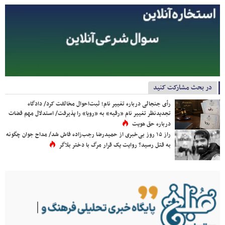
در بحث مشارکت کنید
رأی جنجالی درباره تغییر نام؛ ثبت‌احوال مخالفت کرد/ دادگاه
تجدیدنظر تغییر نام «رقیه» به «رویا» را پذیرفت/ استدلال مهم قضات
درباره حق هویت
راز ۱۵ روز بی‌خبری از حمیدرضا رجب‌زاده فاش شد/ مداح جوان چگونه
به قتل رسید؟ روایت یک قرار مرگ با دختر بلاگر