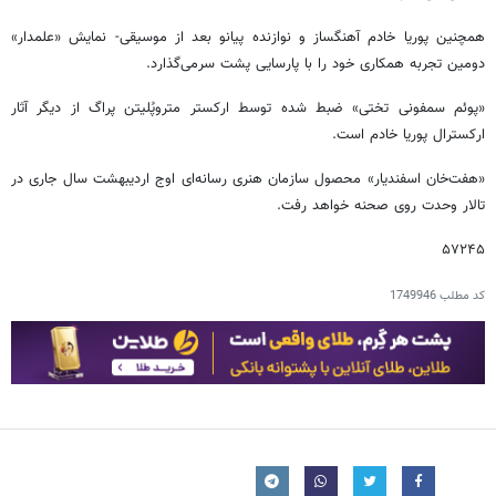
همچنین پوریا خادم آهنگساز و نوازنده پیانو بعد از موسیقی- نمایش «علمدار»
دومین تجربه همکاری خود را با پارسایی پشت سرمی‌گذارد.
«پوئم سمفونی تختی» ضبط شده توسط ارکستر متروپُلیتن پراگ از دیگر آثار
ارکسترال پوریا خادم است.
«هفت‌خان اسفندیار» محصول سازمان هنری رسانه‌ای اوج‌ اردیبهشت سال جاری در
تالار وحدت روی صحنه خواهد رفت.
۵۷۲۴۵
کد مطلب
1749946