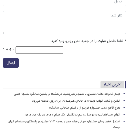
*
لطفا حاصل عبارت را در جعبه متن روبرو وارد کنید
1 + 4 =
ارسال
آخرین اخبار
دیدار خانواده ماکان نصیری با شهردار هیروشیما در هشتاد و یکمین سالگرد بمباران اتمی
خفتن و شاید خواب دیدن» در خانه‌ی هنرمندان ایران روی صحنه می‌رود
دفاع قاطع مدیر جشنواره تورنتو از از فیلم جنجالی «ماسک»
اتهام «سیاه‌نمایی» و دو سال و نیم بلاتکلیفی یک فیلم / ماجرای یک مرد مرموز
احتمال تغییر زمان جشنواره جهانی فیلم فجر / بودجه ۷۲۲ میلیاردی پاسخگوی سینمای ایران
نیست