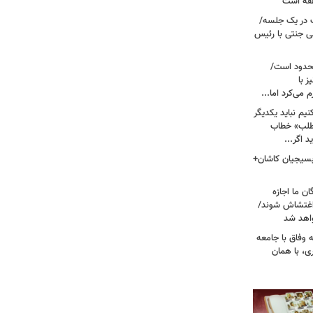
نطقه است
 در یک جلسه/
ی جنتی با رئیس
حدود است/
 با
می‌کرد اما...
یم نباید یکدیگر
‌طلب» خطاب
 اگر...
 بسیجیان کاشان+
ن ما اجازه
 اغتشاش شوند/
اهد شد
 وفاق با جامعه
، با همان