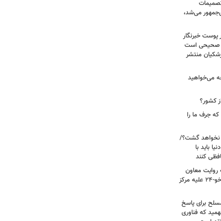
 تصمیمات
‌جمهور می‌شد،
 پوست خبرنگار
ر صحیحی است
پزشکیان منتشر
ه می‌خواهید
ز کشور؟
ه جرف ما را
 نخواهد گشت؟/
یا باید با
فظی کنند
ریت جنگ ۴۰ روزه به روایت معاون
نیروی هوایی ارتش/ مأموریت ویژه سوخو-۲۴ علیه مرکز
سلح برای پاسخ
همید که فناوری