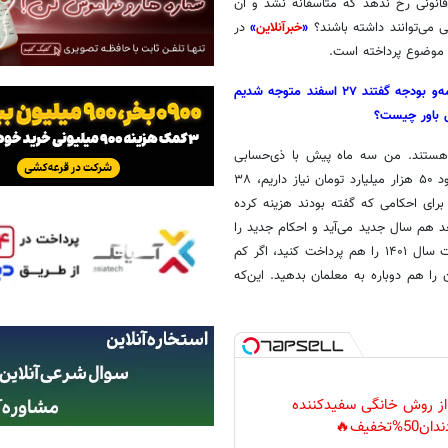
قانونی رخ ندهد که متاسفانه نشد و آن
ی می‌توانند داشته باشند؟
«
خبرآنلاین
»
در
 موضوع پرداخته است.
پس از استعفای وزیر آموزش‌وپرورش دیروز آقای میرکاظمی رئیس سازمان برنامه‌و بودجه گفتند ۲۷ اسفند متوجه شدیم
ل باور چیست؟
هستند. من سه ماه پیش با ذی‌حسابی
وزارت آموزش‌وپرورش صحبت کردم و گفتم وضع چگونه است، گفتند ما حدود ۵۰ هزار میلیارد تومان نیاز داریم، ۳۸
خرج کردیم، یعنی برای احکامی که گفته بودند هزینه کرده
د هم سال جدید می‌آید و احکام جدید را
باید بر پایه احکام قبلی بزنند، شما بیایید همین احکام را صادر کنید و مطالبات سال ۱۴۰۱ را هم پرداخت کنید، اگر کم
را هم دوباره به معلمان بدهید. این‌که
 از روش خانگی سفیدکننده
دان50%تخفیف🔥