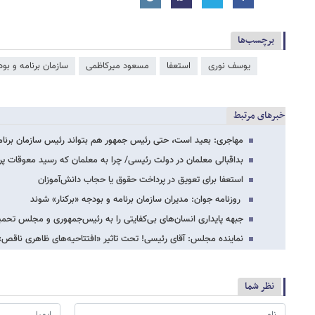
برچسب‌ها
یوسف نوری
استعفا
مسعود میرکاظمی
سازمان برنامه و بو
خبرهای مرتبط
مهاجری: بعید است، حتی رئیس جمهور هم بتواند رئیس سازمان برنامه 
بداقبالی معلمان در دولت رئیسی/ چرا به معلمان که رسید معوقات 
استعفا برای تعویق در پرداخت حقوق یا حجاب دانش‌آموزان
روزنامه جوان: مدیران سازمان برنامه و بودجه «برکنار» شوند
جبهه پایداری انسان‌های بی‌کفایتی را به رئیس‌جمهوری و مجلس تحمی
نماینده مجلس: آقای رئیسی! تحت تاثیر «افتتاحیه‌های ظاهری ناقص» ق
نظر شما