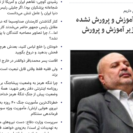
رشیدی کوچی: تفاهم ایران و آمریکا از
شجاعانه پزشکیان بود/ اگر جلیلی رئیس
داریم
دنیا ایران را عامل تنش می‌دانست
 آموزش و پرورش نشده
کنار گذاشتن کارمندان صداوسیما که در
ر آموزش و پرورش
مقابل رئیس جمهور حاضر می‌شدند کا
اما.../ چرا تصاویر مصاحبه کنندگان با 
نشد؟
خودتان را خلع لباس کنید، بعدش هرچ
فحش بدهید و دروغ بگویید
اقامت پسر محمدباقر ذوالقدر در خارج ا
ولی فقیه فقط وقتی قابل تبعیت است ک
بزند
چرا تنگه هرمز به وضعیت پیشاجنگ بر
روزنامه اینترنتی دفتر رهبر شهید: همۀ دن
وضعیت پیش از جنگِ تنگۀ هرمز خداحا
خطرناک‌ترین مأمو
فرماندهی سنتکام
سرپرست وزارت دفاع: دست نیروهای م
به تهدیدات پُر است/ به‌زودی خواهند ف