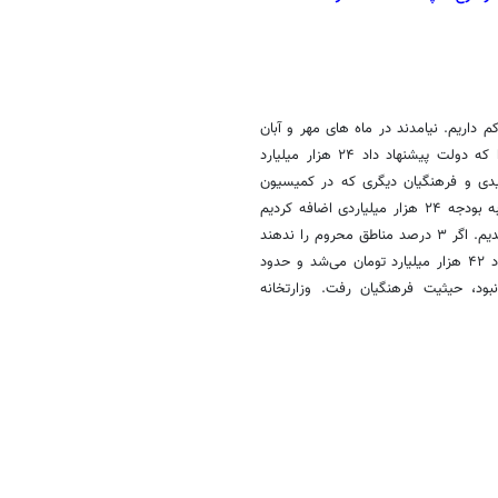
داریم. نیامدند در ماه های مهر و آبان
گزارش دهند و بگویند بودجه این وضع را دارد. ضمن این‌که اصلا بودجه را که دولت پیشنهاد داد ۲۴ هزار میلیارد
یدی و فرهنگیان دیگری که در کمیسیون
تلفیق بودیم آمدیم و ۱۲ هزار میلیارد تومان دیگر از یک جاهای دبگر زدیم و به بودجه ۲۴ هزار میلیاردی اضافه کردیم
شد ۳۶ هزار میلیارد تومان و بعد با تغییرات کوچکی آن را به ۳۸ هزار تا رساندیم. اگر ۳ درصد مناطق محروم را ندهند
و با احتساب ۱۰ درصد هم که خود سازمان مدیریت می‌تواند جابه‌جا کند حدود ۴۲ هزار میلیارد تومان می‌شد و حدود
بود، حیثیت فرهنگیان رفت. وزارتخانه