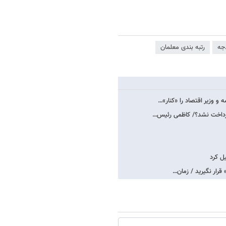
دجه
رتبه بندی معلمان
و وزیر اقتصاد را «کنار»…
پرداخت نشد؟/ کاظمی رئیس…
ل کرد
رار نگیرید / زمان…