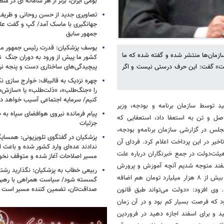
بومی ایران، برتر از هر سامانه ای در م
تصاویری جدید از حسن روحانی و ظریف
جهانگیری با ماسک آمد/ گپ و گفت عل
جمهور سابق
یوسف پزشکیان: قدرت رئیس‌ جمهور م
سازمان‌ها منتشر شده و گفته شده که ما
کشور ما پیش از ورود به دوران جنگ نیز
پیچیدگی‌های ساختاری دست و پنجه نرم 
ست» گفت: این حرف درستی نیست و اگر
چهره نزدیک به قالیباف: خوارج سازی نکن
را «جنگ‌طلب»، «ذلت‌طلب» یا «سازش
کنیم/ سرمایه اجتماعی آسیب خواهد دید
وسط سازمان برنامه و بودجه‌، وزیر
پیام فرمانده نیروی هوافضای سپاه به
ل و تن به استعفا داد، استعفایی که
جزئیات
لس در گزارشی سازمان برنامه‌و بودجه،
پزشکیان در گفتگوی تلویزیونی: همسایگا
خیر در این پرداخت اعلام کرد. فردای آن
ندادند عده‌ای وارد کشور شده و باعث
یئت‌دولت در جمع خبرنگاران درباره علت
مسیر اصلاحات آغاز شده و متوقف نخو
ر گفت: «گزارش‌های سازمان‌ها منتشر شده و گفته شده که ما ۲۷ اسفند متوجه شدیم آنچه آموزش و پرورش
ربیعی خطاب به پزشکیان: نگذارید رشته
انجام می‌دهد، بیش از ۱۶ هزار و ۵۰۰ میلیارد تومان بار مالی در سال ۱۴۰۱ و بیش از ۸ هزار میلیارد تومان هم اضافه
گسسته شود/ سیاست همراهی با رهبری
صداقت‌تان، تضمین کننده مسیر است
یست». وی افزود: «دولت می‌تواند طبق قانون
ون شود که فرصت بسیار کم بود و در آن زمان
د و برای اسفند اجازه دهید در فروردین