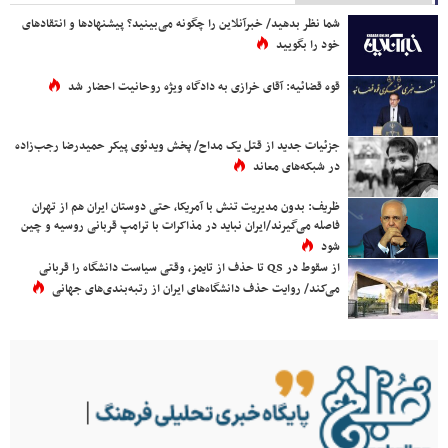
شما نظر بدهید/ خبرآنلاین را چگونه می‌بینید؟ پیشنهادها و انتقادهای
خود را بگویید
قوه قضائیه: آقای خرازی به دادگاه ویژه روحانیت احضار شد
جزئیات جدید از قتل یک مداح/ پخش ویدئوی پیکر حمیدرضا رجب‌زاده
در شبکه‌های معاند
ظریف: بدون مدیریت تنش با آمریکا، حتی دوستان ایران هم از تهران
فاصله می‌گیرند/ایران نباید در مذاکرات با ترامپ قربانی روسیه و چین
شود
از سقوط در QS تا حذف از تایمز، وقتی سیاست دانشگاه را قربانی
می‌کند/ روایت حذف دانشگاه‌های ایران از رتبه‌بندی‌های جهانی