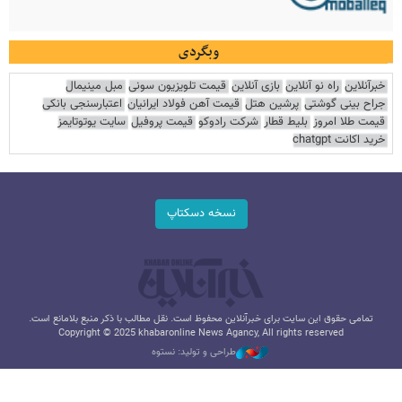
وبگردی
خبرآنلاین
راه نو آنلاین
بازی آنلاین
قیمت تلویزیون سونی
مبل مینیمال
جراح بینی گوشتی
پرشین هتل
قیمت آهن فولاد ایرانیان
اعتبارسنجی بانکی
قیمت طلا امروز
بلیط قطار
شرکت رادوکو
قیمت پروفیل
سایت یوتوتایمز
خرید اکانت chatgpt
نسخه دسکتاپ
تمامی حقوق این سایت برای خبرآنلاین محفوظ است. نقل مطالب با ذکر منبع بلامانع است.
Copyright © 2025 khabaronline News Agancy, All rights reserved
طراحی و تولید: نستوه