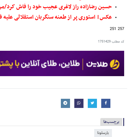
حسین رضازاده راز لاغری عجیب خود را فاش کرد/من
عکس| استوری پر از طعنه سنگربان استقلالی علیه فتح‌
257 251
کد مطلب
1751429
برچسب‌ها
بارسلونا