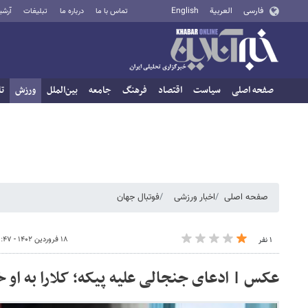
فارسی
العربية
English
تماس با ما
درباره ما
تبلیغات
آرشی
صفحه اصلی
سیاست
اقتصاد
فرهنگ
جامعه
بین‌الملل
ورزش
تا
صفحه اصلی
اخبار ورزشی
فوتبال جهان
۱۸ فروردین ۱۴۰۲ - ۱۳:۴۷
۱ نفر
عکس | ادعای جنجالی علیه پیکه؛ کلارا به او 