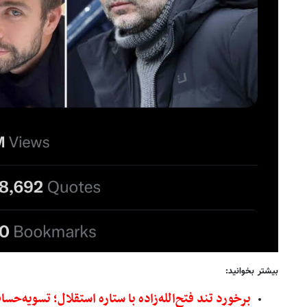
بیشتر بخوانید:
برخورد تند فتح‌الله‌زاده با ستاره استقلال؛ تسویه‌حس