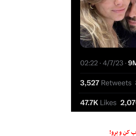
اب کن و برو!