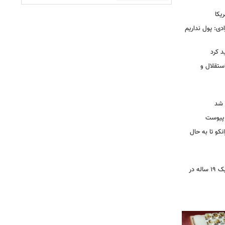
یکا
دی: پول نداریم
د کرد
ستقلال و
 شد
 پیوست
نکو تا به حال
رونمایی از خرید جدید پرسپولیس؛ هافبک ۱۹ ساله در