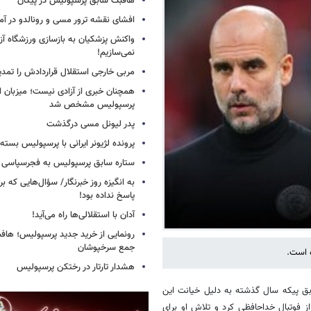
هافبک سابق پرسپولیس در پیکان
افشای نقشه ترور مسی و رونالدو در آمر
واکنش پزشکیان به بازسازی ورزشگاه آزا
نمی‌سازیم!
مربی خارجی استقلال قراردادش را تمدی
همچنان خبری از آزادی نیست؛ میزبان ا
پرسپولیس مشخص شد
پدر لیونل مسی درگذشت
پرونده لژیونر ایرانی با پرسپولیس بسته
ستاره سابق پرسپولیس به فجرسپاسی
به انگیزه روز خبرنگار/ سؤال‌هایی که برا
پاسخ نداده بود!
آدان با استقلالی‌ها راه می‌آید!
جمع سرخپوشان
 است.
هشدار تارتار در رختکن پرسپولیس
بق پیکه سال گذشته به دلیل خیانت این
 از فوتبال خداحافظی کرد و تلاش او برای