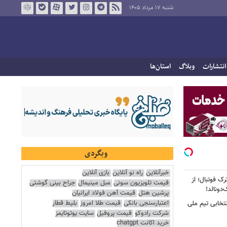
شنبه ۱۷ مرداد ۱۴۰۵
انتشارات
وبلاگ
استان‌ها
وبگردی
خبرآنلاین
راه نو آنلاین
بازی آنلاین
ک فوتبال؛ از
قیمت تلویزیون سونی
مبل مینیمال
جراح بینی گوشتی
پرشین هتل
قیمت آهن فولاد ایرانیان
اعتبارسنجی بانکی
قیمت طلا امروز
بلیط قطار
تخابی تیم ملی
شرکت رادوکو
قیمت پروفیل
سایت یوتوتایمز
خرید اکانت chatgpt