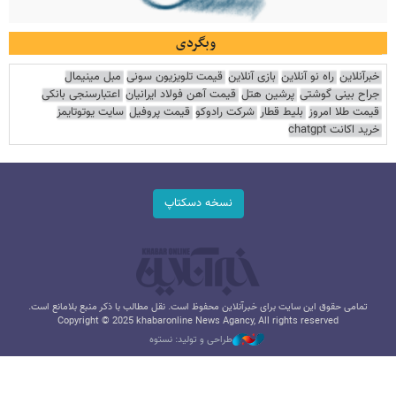
وبگردی
خبرآنلاین
راه نو آنلاین
بازی آنلاین
قیمت تلویزیون سونی
مبل مینیمال
جراح بینی گوشتی
پرشین هتل
قیمت آهن فولاد ایرانیان
اعتبارسنجی بانکی
قیمت طلا امروز
بلیط قطار
شرکت رادوکو
قیمت پروفیل
سایت یوتوتایمز
خرید اکانت chatgpt
نسخه دسکتاپ
تمامی حقوق این سایت برای خبرآنلاین محفوظ است. نقل مطالب با ذکر منبع بلامانع است.
Copyright © 2025 khabaronline News Agancy, All rights reserved
طراحی و تولید: نستوه