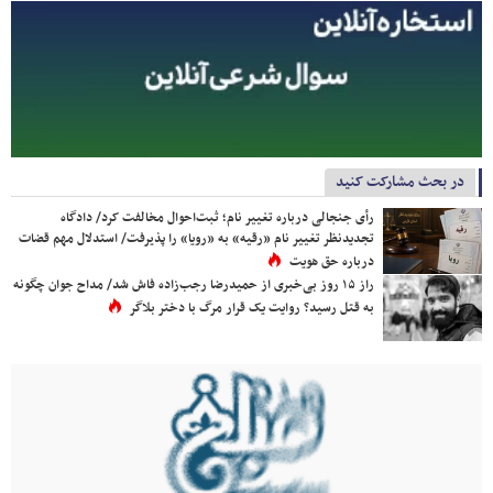
در بحث مشارکت کنید
رأی جنجالی درباره تغییر نام؛ ثبت‌احوال مخالفت کرد/ دادگاه
تجدیدنظر تغییر نام «رقیه» به «رویا» را پذیرفت/ استدلال مهم قضات
درباره حق هویت
راز ۱۵ روز بی‌خبری از حمیدرضا رجب‌زاده فاش شد/ مداح جوان چگونه
به قتل رسید؟ روایت یک قرار مرگ با دختر بلاگر