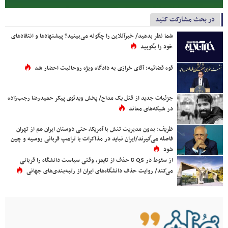
در بحث مشارکت کنید
شما نظر بدهید/ خبرآنلاین را چگونه می‌بینید؟ پیشنهادها و انتقادهای
خود را بگویید
قوه قضائیه: آقای خرازی به دادگاه ویژه روحانیت احضار شد
جزئیات جدید از قتل یک مداح/ پخش ویدئوی پیکر حمیدرضا رجب‌زاده
در شبکه‌های معاند
ظریف: بدون مدیریت تنش با آمریکا، حتی دوستان ایران هم از تهران
فاصله می‌گیرند/ایران نباید در مذاکرات با ترامپ قربانی روسیه و چین
شود
از سقوط در QS تا حذف از تایمز، وقتی سیاست دانشگاه را قربانی
می‌کند/ روایت حذف دانشگاه‌های ایران از رتبه‌بندی‌های جهانی