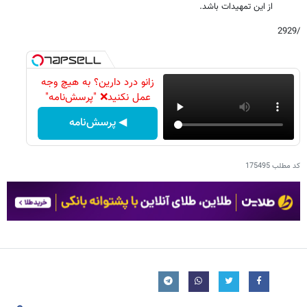
از این تمهیدات باشد.
/2929
زانو درد دارین؟ به هیچ وجه
عمل نکنید❌ "پرسش‌نامه"
◀ پرسش‌نامه
کد مطلب
175495