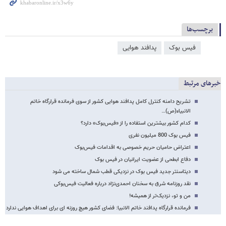
برچسب‌ها
فیس بوک
پدافند هوایی
خبرهای مرتبط
تشریح دامنه کنترل کامل پدافند هوایی کشور از سوی فرمانده قرارگاه خاتم
الانبیاء(ص)…
کدام کشور بیشترین استفاده را‌ از «فیس‌بوک» دارد؟
فیس بوک 800 میلیون نفری
اعتراض حامیان حریم خصوصی به اقدامات فیس‌بوک
دفاع ابطحی از عضویت ایرانیان در فیس بوک
دیتاسنتر جدید فیس بوک در نزدیکی قطب شمال ساخته می شود
نقد روزنامه شرق به سخنان احمدی‌نژاد درباره فعالیت فیس‌بوکی
من و تو، نزدیک‌تر از همیشه!
فرمانده قرارگاه پدافند خاتم الانبیا: فضای کشور هیچ روزنه ای برای اهداف هوایی ندارد