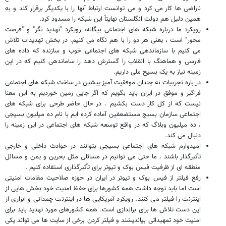
ناراضی ها کار می کرد و می توانست ارتباط آنها را با یکدیگر برقرار کند و به
همین دلیل هم دولت انگلستان نهایتاً این شبکه را مسدود کرد.
رویکرد ما درباره شبکه های اجتماعی بیگانه، رویکرد "تهدید نگر" و "فرصت
محور" است ، یعنی هر دو را با هم نگاه می کنیم. در بخش تهدیدات تلاش
می کنیم با سازماندهی شبکه های اجتماعی خوب و سازنده که داده های
فارسی و هماهنگ با انقلاب را گسترش دهد را ساماندهی کنیم که در این
زمینه نیاز به یک بسیج ملی داریم.
در باره تجربیات نه چندان موفقیت آمیز پیشین در ساخت شبکه های اجتماعی
فراگیر و موفق در ایران باید بگویم که اگر جایی زمین خوردیم به این معنا
نیست که از کل کار دست بکشیم . در حال حاضر طرحی برای شبکه های
اجتماعی سازمان بسیج مستضعفین آماده کرده ایم با نام ده میلیون بسیجی
، ده میلیون وبلاگ که در واقع توسعه شبکه های اجتماعی در این زمینه را
دنبال می کند.
امیدوارم شبکه های اجتماعی بسیجی بتوانند در حوادث داخلی و خارجی
تأثیرگذار باشند . ما حتی می توانیم در مسائلی مثل بحرین و یمن و مسائل
منطقه ای از ظرفیت فیس بوک و تیوتر برای تأثیرگذاری استفاده کنیم .
رفع فیلتر از فیس بوک و تیوتر در ایران در حوزه صلاحیت مقامات امنیتی
است اما باید توجه داشت همه کشورها برای حفظ امنیت خود بخش هایی از
اینترنت را فیلتر می کنند. رویکرد آمریکایی ها در اینترنت چمدانی و ابزاری از
این دست تلاش ها برای براندازی است. همه کشورهای مورد تهدید باید برای
امنیت خود تمهیداتی بیاندیشند و فیلتر کردن برخی از سایت ها می تواند یکی