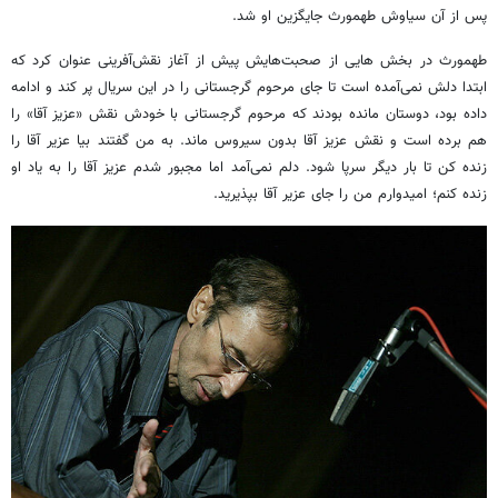
پس از آن سیاوش طهمورث جایگزین او شد.
طهمورث در بخش هایی از صحبت‌هایش پیش از آغاز نقش‌آفرینی عنوان کرد که
ابتدا دلش نمی‌آمده است تا جای مرحوم گرجستانی را در این سریال پر کند و ادامه
داده بود، دوستان مانده بودند که مرحوم گرجستانی با خودش نقش «عزیز آقا» را
هم برده است و نقش عزیز آقا بدون سیروس ماند. به من گفتند بیا عزیر آقا را
زنده کن تا بار دیگر سرپا شود. دلم نمی‌آمد اما مجبور شدم عزیز آقا را به یاد او
زنده کنم؛ امیدوارم من را جای عزیر آقا بپذیرید.