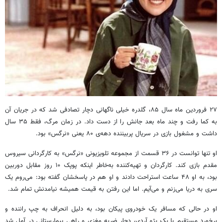
۲۷ فروردین ماه سال ۸۵، گلدره خیلی ناگهانی دچار تصادفی شد که در جریان آن
به کما رفت و چند ماه بعد جانش را از دست داد. در زمان مرگ، فقط ۳۵ سال
داشت و مشغول بازی در سریال پربیننده دهه‌ی ۸۰ یعنی «نرگس» بود.
او تنها توانست در ۳۶ قسمت از مجموعه تلویزیونی «نرگس» به کارگردانی سیروس
مقدم بازی کند. کارگردان و تهیه‌کننده به‌خاطر اینکه پوپک ۱۰ روز مقابل دوربین
بود، به او ۴۸ ساعت استراحت دادند و او هم در پاسخشان گفته بود: می‌روم یک
سری به دریا می‌زنم و می‌آیم. اما این رفتن به قیمت همیشه نیامدنش تمام شد.
او در حالی که مسافر یک خودروی پیکان بود، به دلیل انحراف به چپ راننده و
برخورد مستقیم با یک پژو آردی، دچار ضربه مغزی و راهی بیمارستانی در آمل شد