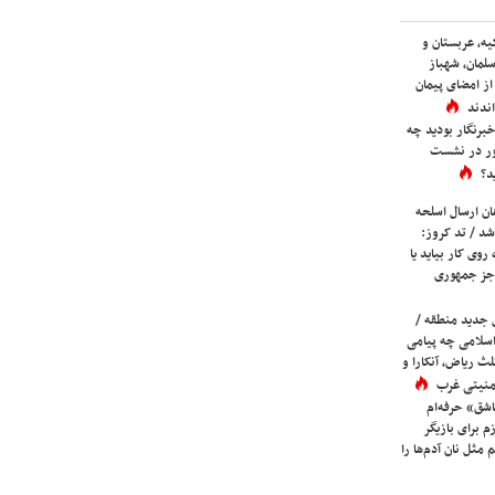
یه، عربستان و
لمان، شهباز
ز امضای پیمان
ندند
برنگار بودید چه
ور در نشست
د؟
ان ارسال اسلحه
شد / تد کروز:
روی کار بیاید یا
جز جمهوری
 جدید منطقه /
اسلامی چه پیامی
لث ریاض، آنکارا و
 امنیتی غرب
شق» حرفه‌ام
م برای بازیگر
 مثل نان آدم‌ها را