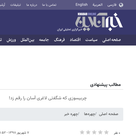
فارسی
العربية
English
تماس با ما
درباره ما
تبلیغات
آرشی
صفحه اصلی
سیاست
اقتصاد
فرهنگ
جامعه
بین‌الملل
ورزش
تا
مطالب پیشنهادی
چربیسوزی که شگفتی لاغری آسان را رقم زد!
صفحه اصلی
چهره‌‌ها
چهره خبر
۷ شهریور ۱۳۹۸ - ۲۱:۵۲
۰ نفر