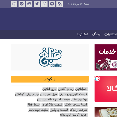
شنبه ۱۷ مرداد ۱۴۰۵
انتشارات
وبلاگ
استان‌ها
وبگردی
خبرآنلاین
راه نو آنلاین
بازی آنلاین
قیمت تلویزیون سونی
مبل مینیمال
جراح بینی گوشتی
پرشین هتل
قیمت آهن فولاد ایرانیان
اعتبارسنجی بانکی
قیمت طلا امروز
بلیط قطار
شرکت رادوکو
قیمت پروفیل
سایت یوتوتایمز
خرید اکانت chatgpt