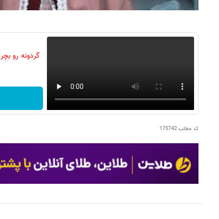
کد مطلب
175742