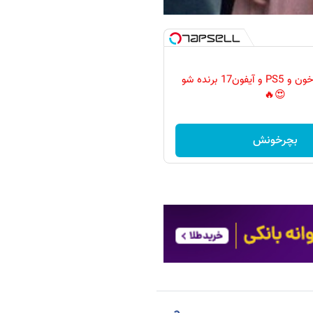
گردونه رو بچرخون و PS5 و آیفون17 برنده شو
😍🔥
بچرخونش