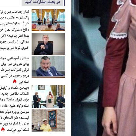
در بحث مشارکت کنید
نماز جماعت سران ترک
پاکستان + عکس / بن‌س
شریف و اردوغان پس ا
دفاع مشترک نماز خوا
شما نظر بدهید/ اگر خ
سوالی از رئیس جمه
خبری فردا می‌پرسیدی
سناتور آمریکایی خواه
برای شورش در ایران 
فرقی نمی‌کند پسر شاه 
مریم رجوی، هر کسی 
اسلامی
«پیمان مکه» و آرایش
ائتلاف نظامی جدید 
برای تهران دارد؟ / مث
اسلام‌آباد علیه خلاء
سوسن پرور: دیگر «عا
نیستم/ شو آف‌های لاز
بودن را ندارم/ مِهر هم
نمک‌گیر می‌کند