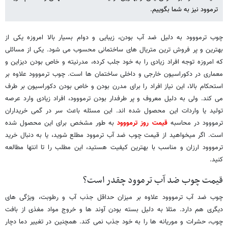
ترموود نیز به شما بگوییم.
چوب ترمووود به دلیل ضد آب بودن، زیبایی و دوام بسیار بالا امروزه یکی از
بهترین و پر فروش ترین متریال های ساختمانی محسوب می شود. یکی از مسائلی
که امروزه توجه افراد زیادی را به خود جلب کرده، مدرنیته و خاص بودن دیزاین و
معماری در دکوراسیون خارجی و داخلی ساختمان ها است. چوب ترمووود علاوه بر
استحکام بالا، این نیاز افراد را برای مدرن بودن و خاص بودن دکوراسیون بر طرف
می کند. ولی به دلیل معروف و پر طرفدار بودن ترمووود، افراد زیادی وارد عرصه
تولید یا واردات این محصول شده اند. این مسئله باعث سر در گمی خریداران
ترمووود در محاسبه
قیمت روز ترمووود
به طور مشخص برای این محصول شده
است. اگر میخواهید از قیمت چوب ضد آب ترموود مطلع شوید، یا به دنبال خرید
ترمووود ارزان و مناسب با بهترین کیفیت هستید، این مطلب را تا انتها مطالعه
کنید.
قیمت چوب ضد آب ترموود چقدر است؟
چوب ضد آب ترمووود علاوه بر میزان حداقل جذب آب و رطوبت، ویژگی های
دیگری هم دارد. مثلا به دلیل بسته بودن آوند ها و خروج مواد مغذی از بافت
چوب، حشرات و موریانه ها را به خود جذب نمی کند. همچنین در تغییر دما دچار