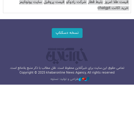
قیمت طلا امروز
بلیط قطار
شرکت رادوکو
قیمت پروفیل
سایت یوتوتایمز
خرید اکانت chatgpt
نسخه دسکتاپ
تمامی حقوق این سایت برای خبرآنلاین محفوظ است. نقل مطالب با ذکر منبع بلامانع است.
Copyright © 2025 khabaronline News Agancy, All rights reserved
طراحی و تولید: نستوه