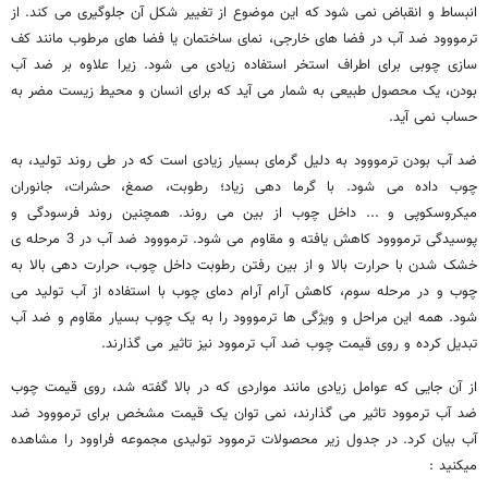
انبساط و انقباض نمی شود که این موضوع از تغییر شکل آن جلوگیری می کند. از
ترمووود ضد آب در فضا های خارجی، نمای ساختمان یا فضا های مرطوب مانند کف
سازی چوبی برای اطراف استخر استفاده زیادی می شود. زیرا علاوه بر ضد آب
بودن، یک محصول طبیعی به شمار می آید که برای انسان و محیط زیست مضر به
حساب نمی آید.
ضد آب بودن ترمووود به دلیل گرمای بسیار زیادی است که در طی روند تولید، به
چوب داده می شود. با گرما دهی زیاد؛ رطوبت، صمغ، حشرات، جانوران
میکروسکوپی و ... داخل چوب از بین می روند. همچنین روند فرسودگی و
پوسیدگی ترمووود کاهش یافته و مقاوم می شود. ترمووود ضد آب در 3 مرحله ی
خشک شدن با حرارت بالا و از بین رفتن رطوبت داخل چوب، حرارت دهی بالا به
چوب و در مرحله سوم، کاهش آرام آرام دمای چوب با استفاده از آب تولید می
شود. همه این مراحل و ویژگی ها ترمووود را به یک چوب بسیار مقاوم و ضد آب
تبدیل کرده و روی قیمت چوب ضد آب ترموود نیز تاثیر می گذارند.
از آن جایی که عوامل زیادی مانند مواردی که در بالا گفته شد، روی قیمت چوب
ضد آب ترموود تاثیر می گذارند، نمی توان یک قیمت مشخص برای ترمووود ضد
آب بیان کرد. در جدول زیر محصولات ترموود تولیدی مجموعه فراوود را مشاهده
میکنید :