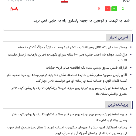
یزدی
۱۹:۴۵ - ۱۳۹۰/۰۷/۱۳
پاسخ
0
2
شما به تهمت و توهین به جبهه پایداری راه به جایی نمی برید.
آخرین اخبار
پوستر معناداری که کانال رهبر انقلاب منتشر کرد/ وحدت مکرّراً و مؤکّداً تذکر داده شد
داغ شدن دوباره نام احمد جنتی/ دبیر ۱۰۰ ساله شورای نگهبان؛ آخرین بازمانده از نسل نخست
انقلاب
قرارگاه قدس نیروی زمینی سپاه یک اطلاعیه صادر کرد+ جزئیات
آقای رئیس جمهور! مطرح شدن شایعه استعفا، نشان داد باید در تیم رسانه ای خود تجدید نظر
کنید/ اقدام قوی و حساب شده ی رسانه ای می توانست آن را مهار کند
پروژه استعفای رئیس‌جمهوری دوباره روی میز تندروها/ پزشکیان تکلیف را روشن کرد، دفتر
رهبری واکنش نشان داد
پربیننده‌ترین
پروژه استعفای رئیس‌جمهوری دوباره روی میز تندروها/ پزشکیان تکلیف را روشن کرد، دفتر
رهبری واکنش نشان داد
روزنامه اصولگرا: امروز بیش از هرزمان دیگری به ادبیات شهید لاریجانی نیازمندیم/ کمتر نمونه
ای از مدیریت به اندازه یکسال آخر زندگی او سراغ داریم