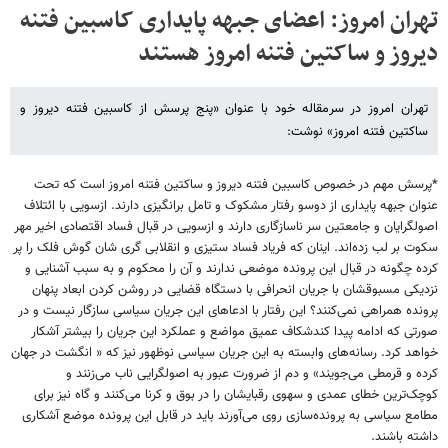
تهران امروز: اعضای جبهه پایداری کاسبین فتنه
دیروز و ساکتین فتنه امروز هستند
تهران امروز در سرمقاله خود با عنوان «پنج پرسش از کاسبین فتنه دیروز و
ساکتین فتنه امروز» نوشت:
*پرسش مهم در خصوص کاسبین فتنه دیروز و ساکتین فتنه امروز است که تحت
عنوان جبهه پایداری از دوسو رفتار مشکوک و تامل برانگیزی دارند. ازسویی با ائتلاف
اصولگرایان و جامعتین سر ناسازگاری دارند و ازسویی در قبال فساد اقتصادی اخیر مهر
سکوت بر لب زده‌اند. اینان که فریاد فساد ستیزی و انقلابی گری شان گوش فلک را پر
کرده چگونه در قبال این پرونده موضعی ندارند و آن را محکوم و به سبب آشنایی و
نزدیکی مسبوقشان با جریان انحرافی با دستگاه قضایی در روشن کردن ابعاد پنهان
پرونده همراهی نمی‌کنند؟ این رفتار با ادعاهای این جریان سیاسی سازگار نیست و در
صورتی که ادامه پیدا کندشکاف عمیق مواضع و عملکرد این جریان را بیشتر آشکار
خواهد کرد. رسانه‌های وابسته به این جریان سیاسی نوظهور نیز که « انگشت در جهان
کرده و قرمطی می‌جویند» و دم از ضرورت عبور به اصولگرایی ناب می‌زنند و
کوچک‌ترین خطای عمدی و سهوی رقبایشان را در بوق و کرنا می‌کنند و گاه نیز برای
مطامع سیاسی به پرونده‌سازی روی می‌آورند باید در قابل این پرونده موضع آشکاری
داشته باشند.