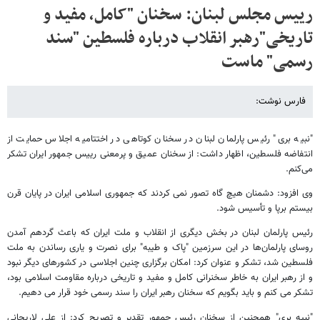
رییس مجلس لبنان: سخنان "کامل، مفید و
تاریخی"رهبر انقلاب درباره فلسطین "سند
رسمی" ماست
فارس نوشت:
"نبیه بری" رئیس پارلمان لبنان در سخنان کوتاهی در اختتامیه اجلاس حمایت از
انتفاضه فلسطین، اظهار داشت: از سخنان عمیق و پرمعنی رییس جمهور ایران تشکر
می‌کنم.
وی افزود: دشمنان هیچ گاه تصور نمی کردند که جمهوری اسلامی ایران در پایان قرن
بیستم برپا و تأسیس شود.
رئیس پارلمان لبنان در بخش دیگری از انقلاب و ملت ایران که باعث گردهم آمدن
روسای پارلمان‌ها در این سرزمین "پاک و طیبه" برای نصرت و یاری رساندن به ملت
فلسطین شد، تشکر و عنوان کرد: امکان برگزاری چنین اجلاسی در کشور‌های دیگر نبود
و از رهبر ایران به خاطر سخنرانی کامل و مفید و تاریخی درباره مقاومت اسلامی بود،
تشکر می کنم و باید بگویم که سخنان رهبر ایران را سند رسمی خود قرار می دهیم.
"نبیه بری" همچنین از سخنان رئیس جمهور تقدیر و تصریح کرد: از علی لاریجانی