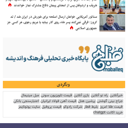
شریف و اردوغان پس از امضای پیمان دفاع مشترک نماز خواندند
سناتور آمریکایی خواهان ارسال اسلحه برای شورش در ایران شد / تد
کروز: فرقی نمی‌کند پسر شاه روی کار بیاید یا مریم رجوی، هر کسی جز
جمهوری اسلامی
وبگردی
خبرآنلاین
راه نو آنلاین
بازی آنلاین
قیمت تلویزیون سونی
مبل مینیمال
جراح بینی گوشتی
پرشین هتل
قیمت آهن فولاد ایرانیان
اعتبارسنجی بانکی
قیمت طلا امروز
بلیط قطار
شرکت رادوکو
قیمت پروفیل
سایت یوتوتایمز
خرید اکانت chatgpt