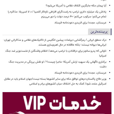
آیا پیمان مکه جایگزین ائتلاف نظامی با آمریکا می‌شود؟
پاداش یک میلیارد دلاری ترامپ به راست‌گرای افراطی تازه‌کار کلمبیا / د لا اسپریلا: مذاکره را
تمام می‌کنم؛ سرکوب می‌کنم؛ ۴۰ درصد دولت را دور می‌ریزم
عربستان، مجددا برای الزیدی دعوت‌نامه فرستاد
پربیننده‌ترین
درک منطق ایرانی / رمزگشایی دیپلمات پیشین انگلیس از تاکتیک‌های نظامی و مذاکراتی تهران:
ایرانی‌ها دیوانه نیستند؛ بلکه عاقلانه در حال اهرم‌سازی هستند
تاوانی که پدرو سانچز برای درافتادن با ترامپ می‌دهد/ انتقام واشنگتن از نخست‌وزیر ضد جنگ
اسپانیا
برکناری ناگهانی یک سپهبد ارتش آمریکا؛ ماجرا چیست؟ / او نقش پررنگی در مدیریت جنگ
داشت
عربستان، مجددا برای الزیدی دعوت‌نامه فرستاد
وزیر دفاع پاکستان:درهای توافق مکه برای سایر کشورها بسته نیست/جهان اسلام باید در مقابل
اسرائیل متحد شود/ کمک به حل اختلاف میان کشورهای برادر و اسلامی