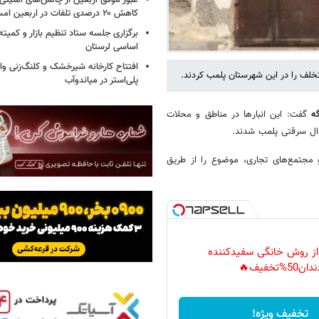
عبور موفق اربعین از چالش‌های امنیتی 
کاهش ۲۰ درصدی تلفات در اربعین امسال
برگزاری جلسه ستاد تنظیم بازار و کمیته
اساسی لرستان
افتتاح کارخانه شیرخشک و کلنگ‌زنی واح
پلی‌استر در میاندوآب
نگه
گفت: این انبارها در مناطق و محلات
ال سرقتی پلمب شدند.
جتمع‌های تجاری، موضوع را از طریق
 از روش خانگی سفیدکننده
دان50%تخفیف🔥
تخفیف ویژه!