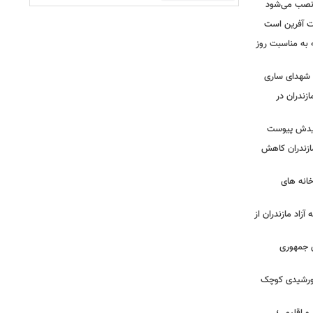
ه نصب می‌شود
یت آفرین است
ه به مناسبت روز
ه شهدای ساری
زندران در
شهیدش پیوست
ازندران کاهش
ودخانه های
آزاد مازندران از
دی جمهوری
 خورشیدی کوچک