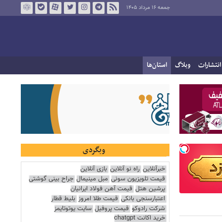
جمعه ۱۶ مرداد ۱۴۰۵
انتشارات
وبلاگ
استان‌ها
وبگردی
خبرآنلاین
راه نو آنلاین
بازی آنلاین
قیمت تلویزیون سونی
مبل مینیمال
جراح بینی گوشتی
پرشین هتل
قیمت آهن فولاد ایرانیان
اعتبارسنجی بانکی
قیمت طلا امروز
بلیط قطار
شرکت رادوکو
قیمت پروفیل
سایت یوتوتایمز
خرید اکانت chatgpt