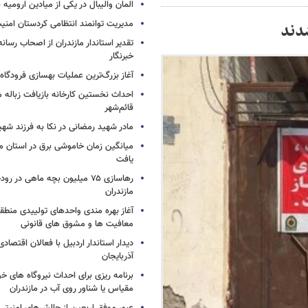
المان والیبال در یکی از میادین ارومی
مدیریت توانمند انتظامی کردستان امن
تقدیر استاندار مازندران از اصحاب رسان
خبرنگار
آغاز بزرگ‌ترین عملیات بهسازی فرودگا
احداث نخستین کارخانه بازیافت زباله ما
قائم‌شهر
مادر شهید رمضانی در نکا به فرزند 
میانگین زمان خاموشی برق در استان م
یافت
رهاسازی ۷۵ میلیون بچه ماهی در ر
مازندران
آغاز بهره مندی واحدهای تولییدی منطقه 
معافیت ها و مشوق های قانونی
دیدار استاندار اردبیل با فعالان اقتصا
آذربایجان
برنامه ریزی برای احداث نیروگاه های
مقیاس یا شناور روی آب در مازندران