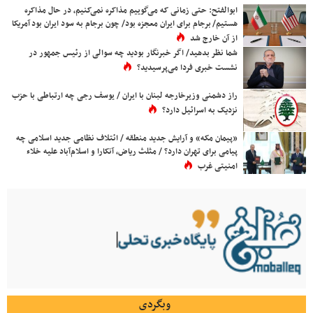
ابوالفتح: حتی زمانی که می‌گوییم مذاکره نمی‌کنیم، در حال مذاکره
هستیم/ برجام برای ایران معجزه بود/ چون برجام به سود ایران بود آمریکا
از آن خارج شد
شما نظر بدهید/ اگر خبرنگار بودید چه سوالی از رئیس جمهور در
نشست خبری فردا می‌پرسیدید؟
راز دشمنی وزیرخارجه لبنان با ایران / یوسف رجی چه ارتباطی با حزب
نزدیک به اسرائیل دارد؟
«پیمان مکه» و آرایش جدید منطقه / ائتلاف نظامی جدید اسلامی چه
پیامی برای تهران دارد؟ / مثلث ریاض، آنکارا و اسلام‌آباد علیه خلاء
امنیتی غرب
وبگردی