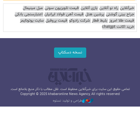
خبرآنلاین
راه نو آنلاین
بازی آنلاین
قیمت تلویزیون سونی
مبل مینیمال
جراح بینی گوشتی
پرشین هتل
قیمت آهن فولاد ایرانیان
اعتبارسنجی بانکی
قیمت طلا امروز
بلیط قطار
شرکت رادوکو
قیمت پروفیل
سایت یوتوتایمز
خرید اکانت chatgpt
نسخه دسکتاپ
تمامی حقوق این سایت برای خبرآنلاین محفوظ است. نقل مطالب با ذکر منبع بلامانع است.
Copyright © 2025 khabaronline News Agancy, All rights reserved
طراحی و تولید: نستوه