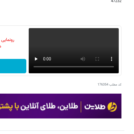
47232
رونمایی
دن
کد مطلب
176354