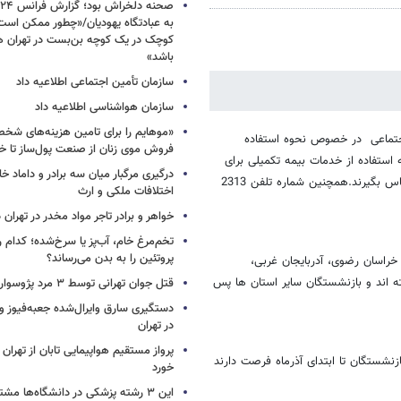
به عبادتگاه یهودیان/«چطور ممکن اس
کوچک در یک کوچه بن‌بست در تهران هد
باشد»
سازمان تأمین اجتماعی اطلاعیه داد
سازمان هواشناسی اطلاعیه داد
«موهایم را برای تامین هزینه‌های شخ
اجتماعی در خصوص نحوه استفاده
فروش موی زنان از صنعت پول‌ساز تا خ
 استفاده از خدمات بیمه تکمیلی برای
درگیری مرگبار میان سه برادر و داماد خا
بستری شدن در بیمارستان داشته باشد می تواند با تلفتن 88648601 و 21 تماس بگیرند.همچنین شماره تلفن 2313
اختلافات ملکی و ارث
خواهر و برادر تاجر مواد مخدر در تهران
تخم‌مرغ خام، آب‌پز یا سرخ‌شده؛ کدام
پروتئین را به بدن می‌رساند؟
خراسان رضوی، آدربایجان غربی،
 اند و بازنشستگان سایر استان ها پس
قتل جوان تهرانی توسط ۳ مرد پژوسوار
در تهران
پرواز مستقیم هواپیمایی تابان از تهران 
نشستگان تا ابتدای آذرماه فرصت دارند
خورد
این ۳ رشته پزشکی در دانشگاه‌ها مشتری ندارد!