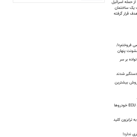
صحنه دلخراش بود؛ گزارش فرانس ۲۴ از حمله اسرائیل
ت یک ساختمان
ف قرار گرفته
صی فروختم»/
شونت پنهان
نواده بر سر
 دستگیر شدند
 روش بیشترین
دستگیری سارق وایرال‌شده جعبه‌فیوز و ECU خودروها
به ترابزون کلید