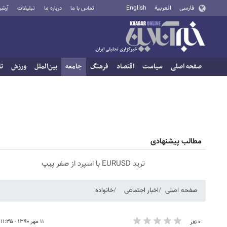
فارسی
العربية
English
تماس با ما
درباره ما
تبلیغات
آرشی
صفحه اصلی
سیاست
اقتصاد
فرهنگ
جامعه
بین‌الملل
ورزش
تا
مطالب پیشنهادی
ترید EURUSD با اسپرد از صفر پیپ
صفحه اصلی
اخبار اجتماعی
خانواده
۱۱ مهر ۱۳۹۰ - ۱۱:۳۵
۰ نفر