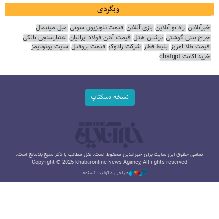
وبگردی
خبرآنلاین
راه نو آنلاین
بازی آنلاین
قیمت تلویزیون سونی
مبل مینیمال
جراح بینی گوشتی
پرشین هتل
قیمت آهن فولاد ایرانیان
اعتبارسنجی بانکی
قیمت طلا امروز
بلیط قطار
شرکت رادوکو
قیمت پروفیل
سایت یوتوتایمز
خرید اکانت chatgpt
نسخه دسکتاپ
تمامی حقوق این سایت برای خبرآنلاین محفوظ است. نقل مطالب با ذکر منبع بلامانع است.
Copyright © 2025 khabaronline News Agancy, All rights reserved
طراحی و تولید: نستوه