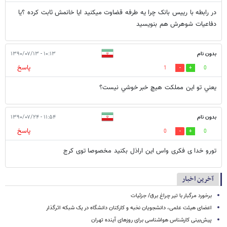
در رابطه با رییس بانک چرا یه طرفه قضاوت میکنید ایا خانمش ثابت کرده ؟یا
دفاعیات شوهرش هم بنویسید
بدون نام
۱۰:۱۳ - ۱۳۹۰/۰۷/۱۳
پاسخ
1
0
يعني تو اين مملكت هيچ خبر خوشي نيست؟
بدون نام
۱۱:۵۴ - ۱۳۹۰/۰۷/۲۴
پاسخ
0
0
تورو خدا ی فکری واس این اراذل بکنید مخصوصا توی کرج
آخرین اخبار
برخورد مرگبار با تیر چراغ برق/ جزئیات
اعضای هیئت علمی، دانشجویان نخبه و کارکنان دانشگاه در یک شبکه‌ اثرگذار
پیش‌بینی کارشناس هواشناسی برای روزهای آینده تهران