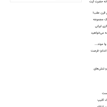
انه حضرت آیت
م قرن عقب!
یک مجموعه
ری ایرانی
ه می‌خواهید
وا موند...
اندام؛ فرصت
و تنش‌های
یست
ک کلیپ
 انتقام