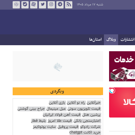
شنبه ۱۷ مرداد ۱۴۰۵
انتشارات
وبلاگ
استان‌ها
وبگردی
خبرآنلاین
راه نو آنلاین
بازی آنلاین
قیمت تلویزیون سونی
مبل مینیمال
جراح بینی گوشتی
پرشین هتل
قیمت آهن فولاد ایرانیان
اعتبارسنجی بانکی
قیمت طلا امروز
بلیط قطار
شرکت رادوکو
قیمت پروفیل
سایت یوتوتایمز
خرید اکانت chatgpt