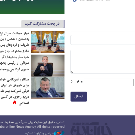
در بحث مشارکت کنید
نماز جماعت سران ترک
پاکستان + عکس / بن‌س
شریف و اردوغان پس ا
دفاع مشترک نماز خوا
شما نظر بدهید/ اگر خ
سوالی از رئیس جمه
خبری فردا می‌پرسیدی
سناتور آمریکایی خواه
2 + 6 =
برای شورش در ایران 
فرقی نمی‌کند پسر شاه 
ارسال
مریم رجوی، هر کسی 
اسلامی
تمامی حقوق این سایت برای خبرآنلاین محفوظ است.
baronline News Agancy, All rights reserved
طراحی و تولید: نستوه