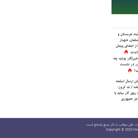
یه، عربستان و
لمان، شهباز
ز امضای پیمان
ندند
برنگار بودید چه
ور در نشست
د؟
ان ارسال اسلحه
شد / تد کروز:
روی کار بیاید یا
جز جمهوری
 نقل مطالب با ذکر منبع بلامانع است.
Copyright © 2025 kha