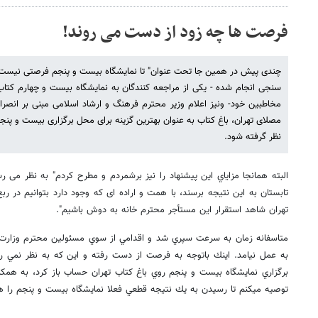
فرصت ها چه زود از دست می روند!
چندی پیش در همین جا تحت عنوان" تا نمایشگاه بیست و پنجم فرصتی نیست!" پ
سنجی انجام شده - یکی از مراجعه کنندگان به نمایشگاه بیست و چهارم کتاب 
مخاطبین خود- ونیز اعلام وزیر محترم فرهنگ و ارشاد اسلامی مبنی بر انصرا
مصلای تهران، باغ کتاب به عنوان بهترین گزینه برای محل برگزاری بیست و پنجم
نظر گرفته شود.
البته همانجا مزاياي اين پيشنهاد را نيز برشمردم و مطرح كردم" به نظر می رس
تابستان به این نتیجه برسند، با همت و اراده ای که وجود دارد بتوانیم در رب
تهران شاهد استقرار این مستأجر محترم خانه به دوش باشیم".
متاسفانه زمان به سرعت سپري شد و اقدامي از سوي مسئولين محترم وزارت
به عمل نيامد. اينك باتوجه به فرصت از دست رفته و اين كه به نظر نمي ر
برگزاري نمايشگاه بيست و پنجم روي باغ كتاب تهران حساب باز كرد، به همكا
توصيه ميكنم تا رسيدن به يك نتيجه قطعي فعلا نمايشگاه بيست و پنجم را هم