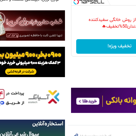
 از روش خانگی سفیدکننده
دان50%تخفیف🔥
تخفیف ویژه!