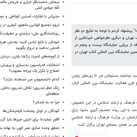
سخنان محمدباقر خرازی و خروش عالم
الله جوادی آملی
مدیرانی با تفکرات آستین کوتاهی و نی
لزوم تجمیع قوانین ماهوی کیفری در 
یشنهاد کردم با توجه به نتایج دو نظر
روزنامه‌نگاری ملی؛ درآمدی بر حقیقت‌نگا
تهران و دیگری نظرخواهی خبرانلاین از
خودتان را خلع لباس کنید، بعدش هرچ
ف از برپایی نمایشگاه بیست و پنجم در
فحش بدهید و دروغ بگویید
ین نمایشگاه بین المللی کتاب تهران در
از کوچه‌های لامرد؛ ترکشا رفتِن، دردِش 
انتخابات فدراسیون بدنسازی و پرورش 
اصلاح یا تکرار یک چرخه معیوب؟
د چنانچه مسئولان امر تا روزهای پایانی
کدام دانشجویان من استعداد دارند؟
ع قرن فعالیت نمایشگاه بین المللی کتاب
زنگ خطر تندروی؛ تلاقی تندروی داخلی 
منطقه‌ای
چرا نه به اعدام ؟
 فرهنگ و ارشاد اسلامي در اين خصوص
سد با اين روند تصميم گيري بشود براي
کودکان در تونل وحشت فیلترشکن‌ها
رانمان در وزارت فرهنگ و ارشاد اسلامي
آقای نماینده! برای خیلی چیزها باید گر
 در همان مصلاي تهران برگزار كنند.
تحقق وعده صادق نصر الهی به بهانه ی
توازن لرزان؛ دیپلماسی شکننده و دکترین