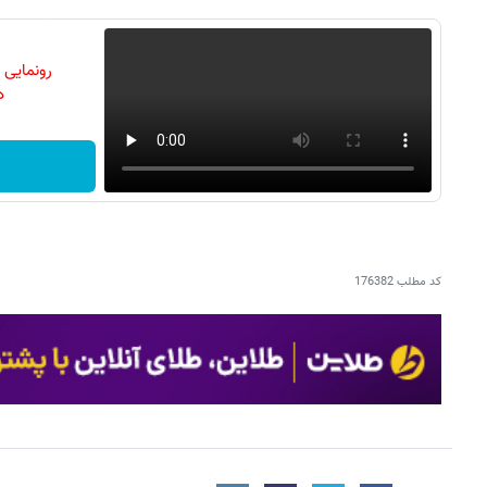
رونمایی
دن
کد مطلب
176382