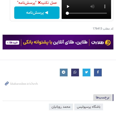
عمل نکنید❌ "پرسش‌نامه"
◀ پرسش‌نامه
کد مطلب
176413
برچسب‌ها
باشگاه پرسپولیس
محمد رویانیان