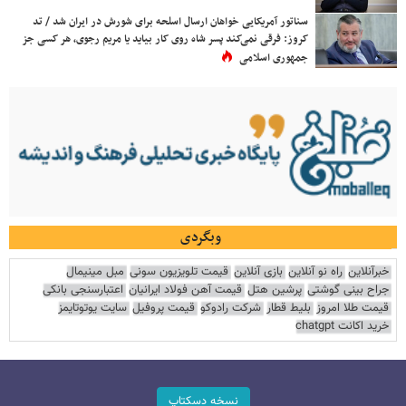
سناتور آمریکایی خواهان ارسال اسلحه برای شورش در ایران شد / تد
کروز: فرقی نمی‌کند پسر شاه روی کار بیاید یا مریم رجوی، هر کسی جز
جمهوری اسلامی
وبگردی
خبرآنلاین
راه نو آنلاین
بازی آنلاین
قیمت تلویزیون سونی
مبل مینیمال
جراح بینی گوشتی
پرشین هتل
قیمت آهن فولاد ایرانیان
اعتبارسنجی بانکی
قیمت طلا امروز
بلیط قطار
شرکت رادوکو
قیمت پروفیل
سایت یوتوتایمز
خرید اکانت chatgpt
نسخه دسکتاپ