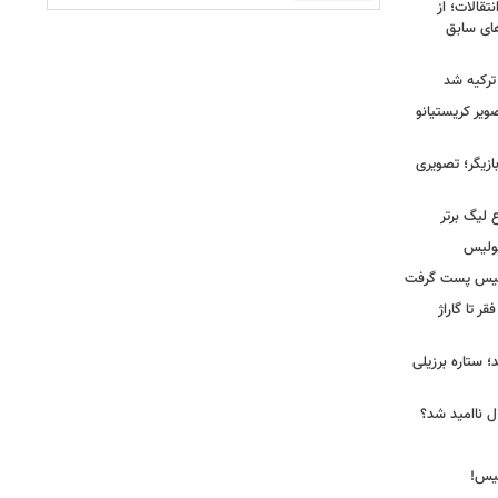
نتقالات؛ از
های سابق
 ترکیه شد
یر کریستیانو
ازیگر؛ تصویری
 لیگ برتر
پولیس
ولیس پست گرفت
ر تا گاراژ
؛ ستاره برزیلی
ل ناامید شد؟