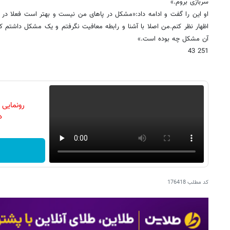
سربازی بروم.»
او این را گفت و ادامه داد:«مشکل در پاهای من نیست و بهتر است فعلا در م
اظهار نظر کنم.من اصلا با آشنا و رابطه معافیت نگرفتم و یک مشکل داشتم ک
آن مشکل چه بوده است.»
251 43
رونمایی
دن
کد مطلب
176418