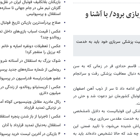
بازیکنان بلاتکلیف فوتبال ایران در نقل‌وا
گلزنان تیم ملی در جام جهانی تا ستاره‌
زی برود/ با آشنا و
استقلال و پرسپولیس
صلاح پردرآمدترین بازیکن تاریخ فوتبال
عکس | قیمت اسباب بازی‌های داخل تصو
رونالدو چند؟
فیت پزشکی سربازی خود باید به خدمت
عکس | تعطیلات دونفره امباپه و خانم ب
که برزیل را منفجر کرد!
شوک بزرگ به استقلال در آستانه شروع
ه خدمت سربازی برود. قاسم حدادی فر در زمانی که به سن
رونمایی از شماره ستاره‌های جدید پرس
 دنبال معافیت پزشکی رفت و سرانجام
عضو هیئت‌رئیسه فدراسیون در پرسپ
عکس | کریستیانو رونالدو، از زندگی در فق
 ادامه داد تا سر از ذوب آهن اصفهان
میلیون دلاری
فوتبال کشورمان نیز دعوت شد و حتی در
رئال مادرید مقابل وینیسیوس کوتاه آمد
ت.
در نزدیکی تمدید قرارداد
شکی این فوتبالیست به دلایل نامشخصی
عکس | تاجرنیا از باز شدن پنجره استقلا
ل به خدمت مقدس سربازی برود.
استقلال به‌دنبال تمدید قرارداد با آدان
اش شنیده می‌شود، با تایید ضمنی این
ه شد که حالا تشخیص داده‌اند باید به
۴ بازیکن در آخرین لیست خرید پرسپولیس!